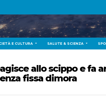
CIETÀ E CULTURA
SALUTE & SCIENZA
SP
agisce allo scippo e fa ar
enza fissa dimora