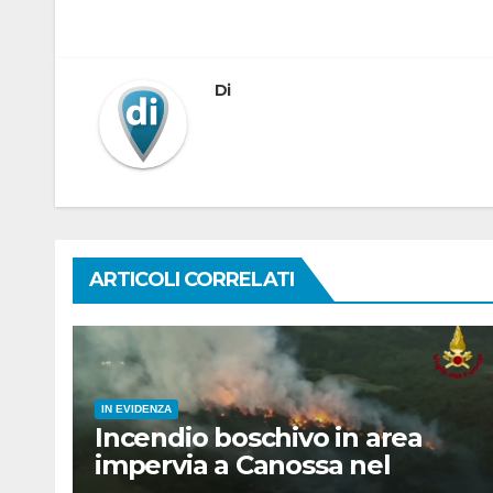
articoli
Di
ARTICOLI CORRELATI
IN EVIDENZA
Incendio boschivo in area
impervia a Canossa nel
reggiano