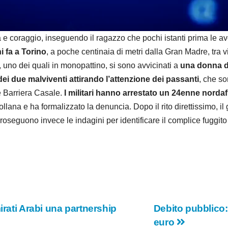
d
e
oraggio, inseguendo il ragazzo che pochi istanti prima le avev
i fa a Torino
, a poche centinaia di metri dalla Gran Madre, tra 
o
 uno dei quali in monopattino, si sono avvicinati a
una donna d
ei due malviventi attirando l’attenzione dei passanti
, che so
one Barriera Casale.
I militari hanno arrestato un 24enne nordafr
lana e ha formalizzato la denuncia. Dopo il rito direttissimo, il 
Proseguono invece le indagini per identificare il complice fuggit
irati Arabi una partnership
Debito pubblico: 
euro