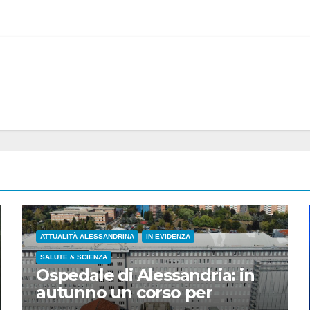
ATTUALITÀ ALESSANDRINA
IN EVIDENZA
SALUTE & SCIENZA
Ospedale di Alessandria: in
autunno un corso per
infermieri e OSS