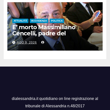
ATTUALITÀ
IN EVIDENZA
POLITICA
E’ morto Massimiliano
Cencelli, padre del
“manuale” omonimo
AGO 9, 2026
dialessandria.it quotidiano on line registrazione al
tribunale di Alessandria n.48/2017