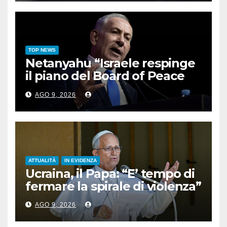
TOP NEWS
Netanyahu “Israele respinge
il piano del Board of Peace
per Gaza”
AGO 9, 2026
ATTUALITÀ
IN EVIDENZA
Ucraina, il Papa: “E’ tempo di
fermare la spirale di violenza”
AGO 9, 2026