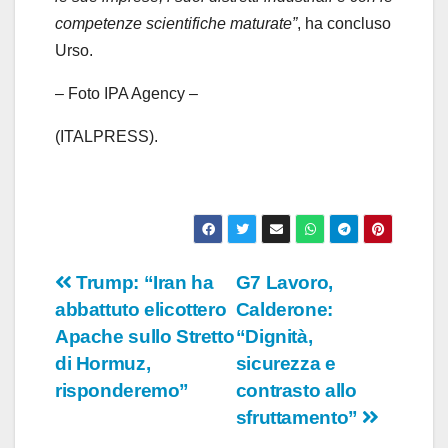
competenze scientifiche maturate”
, ha concluso
Urso.
– Foto IPA Agency –
(ITALPRESS).
Navigazione
Trump: “Iran ha
G7 Lavoro,
abbattuto elicottero
Calderone:
articoli
Apache sullo Stretto
“Dignità,
di Hormuz,
sicurezza e
risponderemo”
contrasto allo
sfruttamento”