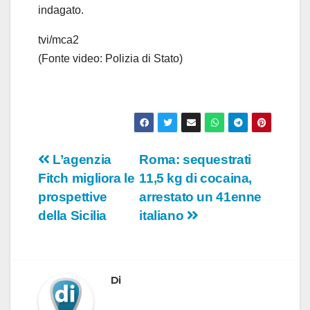
indagato.
tvi/mca2
(Fonte video: Polizia di Stato)
Navigazione
L’agenzia
Roma: sequestrati
Fitch migliora le
11,5 kg di cocaina,
articoli
prospettive
arrestato un 41enne
della Sicilia
italiano
Di