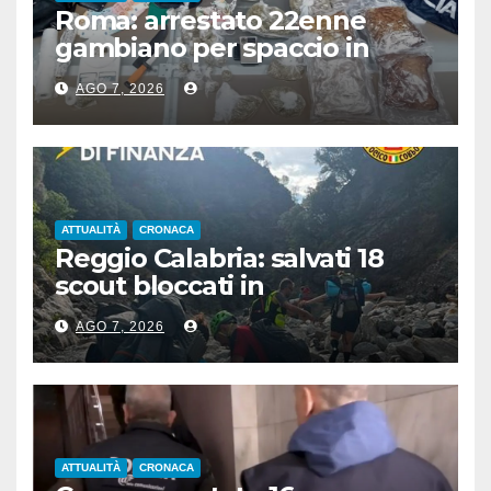
Roma: arrestato 22enne
gambiano per spaccio in
stazione, aveva 7 Kg di droga
AGO 7, 2026
ATTUALITÀ
CRONACA
Reggio Calabria: salvati 18
scout bloccati in
Aspromonte, 2 recuperati in
AGO 7, 2026
elicottero
ATTUALITÀ
CRONACA