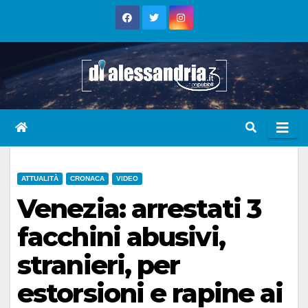
Skip
to
content
ATTUALITÀ
CRONACA
VIDEO
Venezia: arrestati 3
facchini abusivi,
stranieri, per
estorsioni e rapine ai