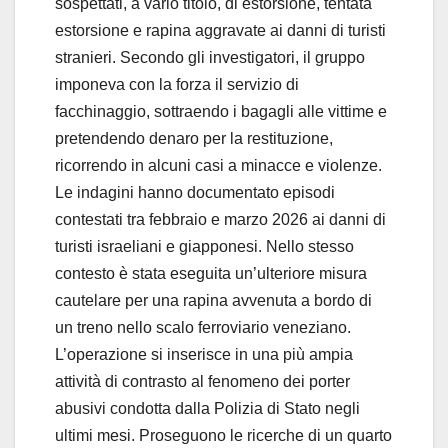
sospettati, a vario titolo, di estorsione, tentata
o
estorsione e rapina aggravate ai danni di turisti
stranieri. Secondo gli investigatori, il gruppo
imponeva con la forza il servizio di
facchinaggio, sottraendo i bagagli alle vittime e
pretendendo denaro per la restituzione,
ricorrendo in alcuni casi a minacce e violenze.
Le indagini hanno documentato episodi
contestati tra febbraio e marzo 2026 ai danni di
turisti israeliani e giapponesi. Nello stesso
contesto è stata eseguita un’ulteriore misura
cautelare per una rapina avvenuta a bordo di
un treno nello scalo ferroviario veneziano.
L’operazione si inserisce in una più ampia
attività di contrasto al fenomeno dei porter
abusivi condotta dalla Polizia di Stato negli
ultimi mesi. Proseguono le ricerche di un quarto