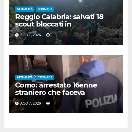
ATTUALITÀ
CRONACA
Reggio Calabria: salvati 18
scout bloccati in
Aspromonte, 2 recuperati in
AGO 7, 2026
elicottero
ATTUALITÀ
CRONACA
Como: arrestato 16enne
straniero che faceva
propaganda all’Isis
AGO 7, 2026