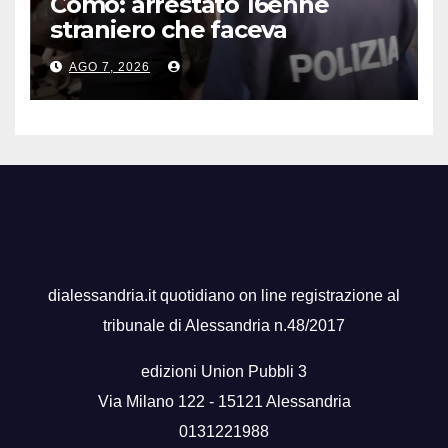
Como: arrestato 16enne
straniero che faceva
propaganda all’Isis
AGO 7, 2026
dialessandria.it quotidiano on line registrazione al
tribunale di Alessandria n.48/2017
edizioni Union Pubbli 3
Via Milano 122 - 15121 Alessandria
0131221988