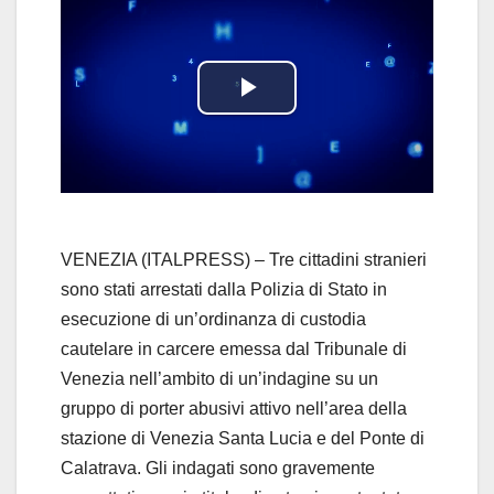
P
l
a
y
VENEZIA (ITALPRESS) – Tre cittadini stranieri
sono stati arrestati dalla Polizia di Stato in
V
esecuzione di un’ordinanza di custodia
cautelare in carcere emessa dal Tribunale di
i
Venezia nell’ambito di un’indagine su un
d
gruppo di porter abusivi attivo nell’area della
stazione di Venezia Santa Lucia e del Ponte di
e
Calatrava. Gli indagati sono gravemente