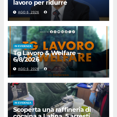
lavoro per ridurre
l’esposizione al rischio”
AGO 6, 2026
IN EVIDENZA
Tg Lavoro & Welfare –
6/8/2026
AGO 6, 2026
IN EVIDENZA
Scoperta una raffineria di
cocaina a Latina, 5 arresti