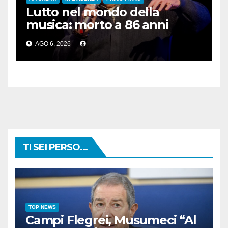
Lutto nel mondo della
musica: morto a 86 anni
Francesco Guccini
AGO 6, 2026
TI SEI PERSO...
TOP NEWS
Campi Flegrei, Musumeci “Al