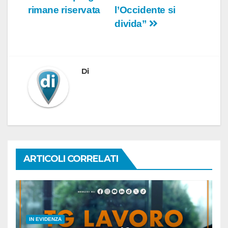
articoli
rimane riservata
l’Occidente si
divida”
Di
ARTICOLI CORRELATI
IN EVIDENZA