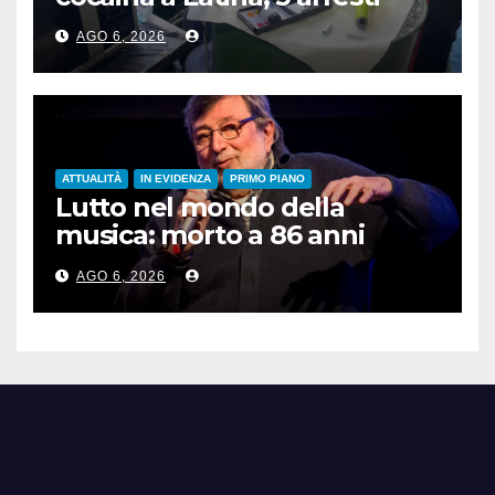
AGO 6, 2026
ATTUALITÀ
IN EVIDENZA
PRIMO PIANO
Lutto nel mondo della
musica: morto a 86 anni
Francesco Guccini
AGO 6, 2026