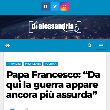
Skip
to
content
ATTUALITÀ
IN EVIDENZA
POLITICA
Papa Francesco: “Da
qui la guerra appare
ancora più assurda”
Di