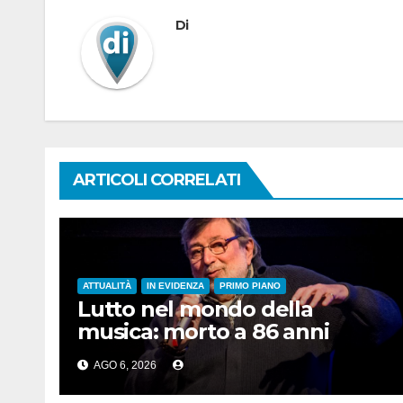
Di
ARTICOLI CORRELATI
ATTUALITÀ
IN EVIDENZA
PRIMO PIANO
Lutto nel mondo della
musica: morto a 86 anni
Francesco Guccini
AGO 6, 2026