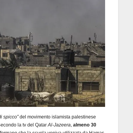
 di spicco”
del movimento islamista palestinese
Secondo la tv del Qatar
Al-Jazeera
,
almeno 30
) affermano che la scuola veniva utilizzata da Hamas