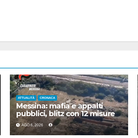
ATTUALITÀ
CRONACA
Messina: mafia e appalti
pubblici, blitz con 12 misure
cautelari
AGO 6, 2026