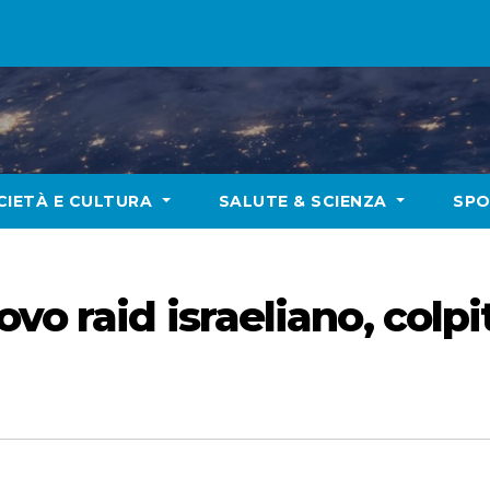
CIETÀ E CULTURA
SALUTE & SCIENZA
SP
vo raid israeliano, colpi