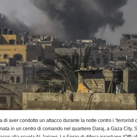
di aver condotto un attacco durante la notte contro i
“terroristi
mata in un centro di comando nel quartiere Daraj, a Gaza City. 
ttacco alla scuola Al-Jarjawi. Le Forze di difesa israeliane (Off