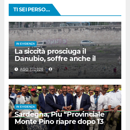
TI SEI PERSO...
IN EVIDENZA
La siccità prosciuga il
Danubio, soffre anche il
turismo
AGO 7, 2026
IN EVIDENZA
Sardegna, Piu “Provinciale
Monte Pino riapre dopo 13
anni, opera fondamentale”