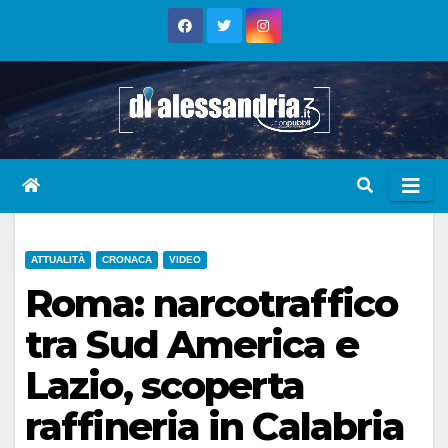
Skip
to
content
ATTUALITÀ
CRONACA
VIDEO
Roma: narcotraffico
tra Sud America e
Lazio, scoperta
raffineria in Calabria