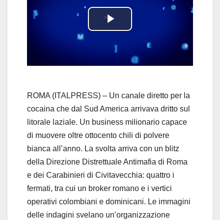
P
l
a
y
ROMA (ITALPRESS) – Un canale diretto per la
cocaina che dal Sud America arrivava dritto sul
V
litorale laziale. Un business milionario capace
di muovere oltre ottocento chili di polvere
i
bianca all’anno. La svolta arriva con un blitz
d
della Direzione Distrettuale Antimafia di Roma
e dei Carabinieri di Civitavecchia: quattro i
e
fermati, tra cui un broker romano e i vertici
operativi colombiani e dominicani. Le immagini
o
delle indagini svelano un’organizzazione