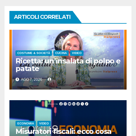
ARTICOLI CORRELATI
COSTUME & SOCIETÀ
CUCINA
VIDEO
Ricetta: un’insalata di polpo e
patate
AGO 7, 2026
ECONOMIA
VIDEO
Misuratori fiscali: ecco cosa