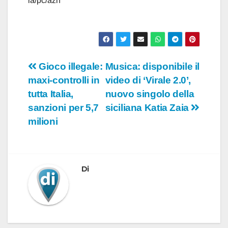
ia/pc/azn
Navigazione
Gioco illegale:
Musica: disponibile il
maxi-controlli in
video di ‘Virale 2.0’,
articoli
tutta Italia,
nuovo singolo della
sanzioni per 5,7
siciliana Katia Zaia
milioni
Di