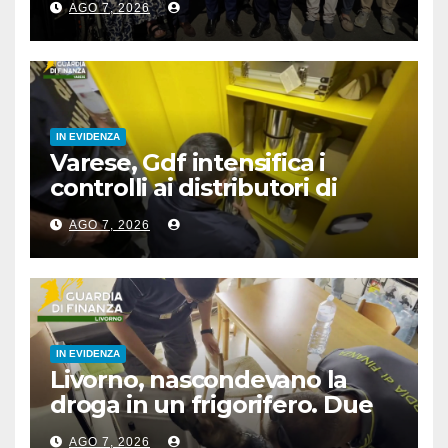
AGO 7, 2026
IN EVIDENZA
Varese, Gdf intensifica i
controlli ai distributori di
carburante, 6 multati
AGO 7, 2026
IN EVIDENZA
Livorno, nascondevano la
droga in un frigorifero. Due
arresti
AGO 7, 2026