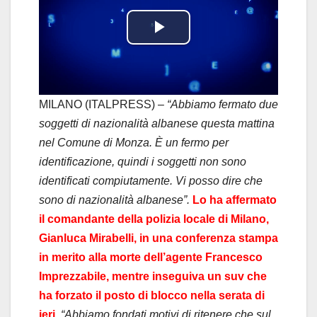
P
l
a
MILANO (ITALPRESS) –
“Abbiamo fermato due
soggetti di nazionalità albanese questa mattina
y
nel Comune di Monza. È un fermo per
identificazione, quindi i soggetti non sono
V
identificati compiutamente. Vi posso dire che
i
sono di nazionalità albanese”.
Lo
ha affermato
il comandante della polizia locale di Milano,
d
Gianluca Mirabelli, in una conferenza stampa
in merito alla morte dell’agente Francesco
e
Imprezzabile, mentre inseguiva un suv che
o
ha forzato il posto di blocco nella serata di
ieri.
“Abbiamo fondati motivi di ritenere che sul