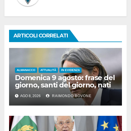
ARTICOLI CORRELATI
ALMANACCO
ATTUALITÀ
IN EVIDENZA
Domenica 9 agosto: frase del
giorno, santi del giorno, nati
famosi, accadde oggi
AGO 8, 2026
RAIMONDO BOVONE