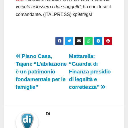
veicolo ci fossero i due soggetti”
, ha concluso il
comandante. (ITALPRESS).xp9/trl/gsl
Navigazione
Piano Casa,
Mattarella:
Tajani: “L’abitazione
“Guardia di
articoli
è un patrimonio
Finanza presidio
fondamentale per le
di legalità e
famiglie”
correttezza”
Di