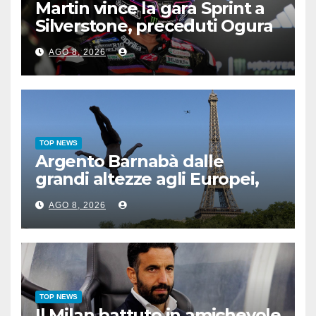
Martin vince la gara Sprint a
Silverstone, preceduti Ogura
e Bezzecchi
AGO 8, 2026
TOP NEWS
Argento Barnabà dalle
grandi altezze agli Europei,
bis azzurro dopo Cosetti
AGO 8, 2026
TOP NEWS
Il Milan battuto in amichevole