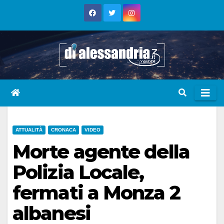
Skip
to
content
ATTUALITÀ
CRONACA
VIDEO
Morte agente della
Polizia Locale,
fermati a Monza 2
albanesi