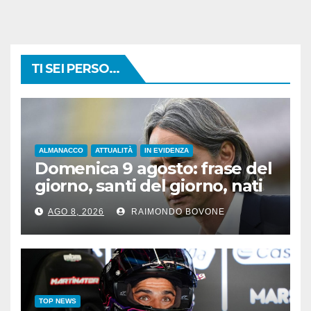
TI SEI PERSO...
ALMANACCO
ATTUALITÀ
IN EVIDENZA
Domenica 9 agosto: frase del
giorno, santi del giorno, nati
famosi, accadde oggi
AGO 8, 2026
RAIMONDO BOVONE
TOP NEWS