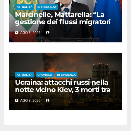
ATTUALITÀ
IN EVIDENZA
Marcinelle, Mattarella: “La
gestione dei flussi migratori
rispetti la dignità delle
AGO 8, 2026
persone”
ATTUALITÀ
CRONACA
IN EVIDENZA
Ucraina: attacchi russi nella
notte vicino Kiev, 3 morti tra
cui 1 bambino
AGO 8, 2026