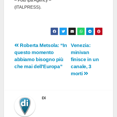
– Foto Ipa Agency –
(ITALPRESS).
Navigazione
Roberta Metsola: “In
Venezia:
questo momento
minivan
articoli
abbiamo bisogno più
finisce in un
che mai dell’Europa”
canale, 3
morti
Di