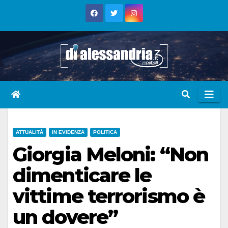
Skip
to
content
ATTUALITÀ
IN EVIDENZA
POLITICA
Giorgia Meloni: “Non
dimenticare le
vittime terrorismo è
un dovere”