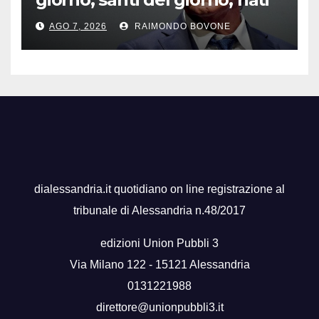
famosi, accadde oggi
AGO 7, 2026
RAIMONDO BOVONE
dialessandria.it quotidiano on line registrazione al
tribunale di Alessandria n.48/2017
edizioni Union Pubbli 3
Via Milano 122 - 15121 Alessandria
0131221988
direttore@unionpubbli3.it