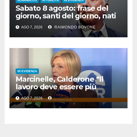
ALMANACCO
ATTUALITÀ
IN EVIDENZA
Sabato 8 agosto: frase del
giorno, santi del giorno, nati
famosi, accadde oggi
AGO 7, 2026
RAIMONDO BOVONE
IN EVIDENZA
Marcinelle, Calderone “Il
lavoro deve essere più
sicuro”
AGO 7, 2026