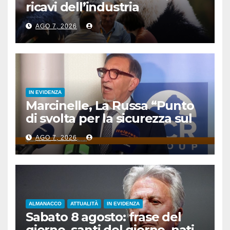
ricavi dell’industria
pubblicitaria
AGO 7, 2026
IN EVIDENZA
Marcinelle, La Russa “Punto
di svolta per la sicurezza sul
lavoro”
AGO 7, 2026
ALMANACCO
ATTUALITÀ
IN EVIDENZA
Sabato 8 agosto: frase del
giorno, santi del giorno, nati