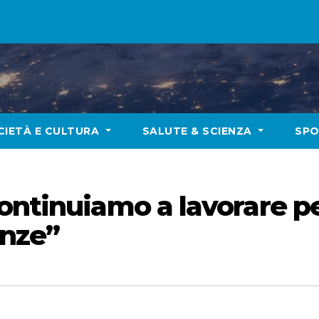
CIETÀ E CULTURA
SALUTE & SCIENZA
SP
ontinuiamo a lavorare p
enze”