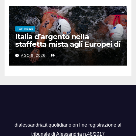
TOP NEWS
Italia d’argento nella
staffetta mista agli Europei di
nuoto di fondo
AGO 8, 2026
dialessandria.it quotidiano on line registrazione al
tribunale di Alessandria n.48/2017