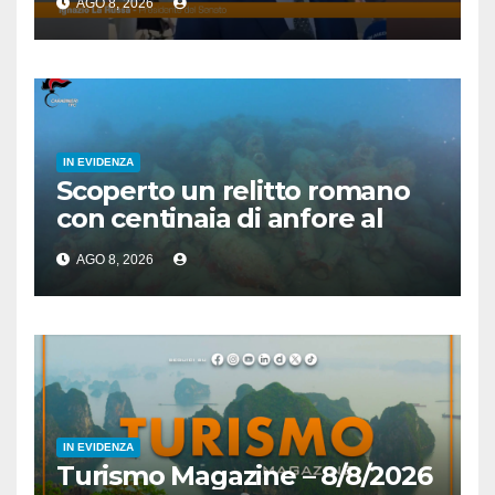
AGO 8, 2026
IN EVIDENZA
Scoperto un relitto romano
con centinaia di anfore al
largo di Mazara del Vallo
AGO 8, 2026
IN EVIDENZA
Turismo Magazine – 8/8/2026