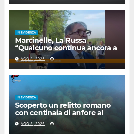
IN EVIDENZA
Marcinelle, La Russa
“Qualcuno continua ancora a
voltare le spalle”
AGO 8, 2026
IN EVIDENZA
Scoperto un relitto romano
con centinaia di anfore al
largo di Mazara del Vallo
AGO 8, 2026