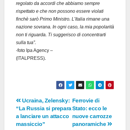
regolato da accordi che abbiamo sempre
rispettato e che non possono essere violati
finchè sarò Primo Ministro. L’Italia rimane una
nazione sovrana. In ogni caso, la mia popolarità
non ti riguarda. Ti suggerisco di concentrarti
sulla tua”.
-foto Ipa Agency –
(ITALPRESS).
Navigazione
Ucraina, Zelensky:
Ferrovie di
“La Russia si prepara
Stato: ecco le
articoli
a lanciare un attacco
nuove carrozze
massiccio”
panoramiche