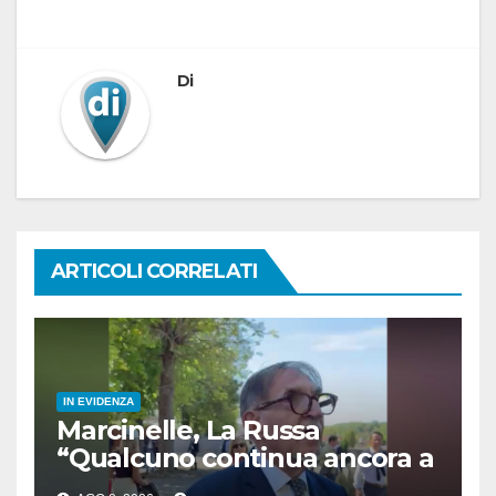
Di
ARTICOLI CORRELATI
IN EVIDENZA
Marcinelle, La Russa
“Qualcuno continua ancora a
voltare le spalle”