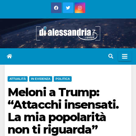
Skip
to
content
ATTUALITÀ
IN EVIDENZA
POLITICA
Meloni a Trump:
“Attacchi insensati.
La mia popolarità
non ti riguarda”