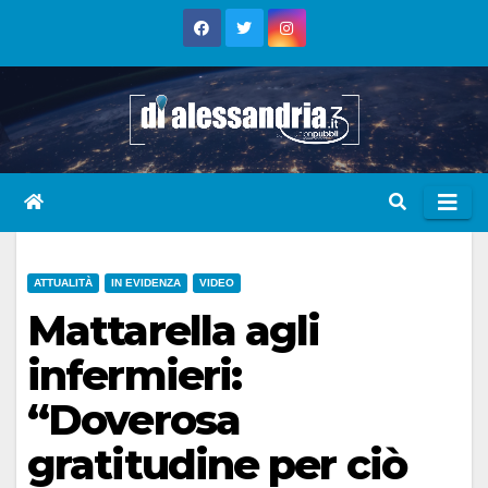
Skip
to
content
ATTUALITÀ
IN EVIDENZA
VIDEO
Mattarella agli
infermieri:
“Doverosa
gratitudine per ciò