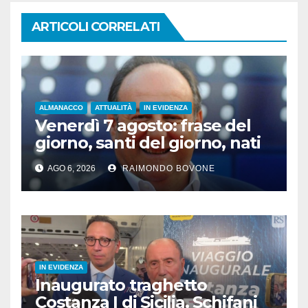
ARTICOLI CORRELATI
ALMANACCO
ATTUALITÀ
IN EVIDENZA
Venerdì 7 agosto: frase del
giorno, santi del giorno, nati
famosi, accadde oggi
AGO 6, 2026
RAIMONDO BOVONE
IN EVIDENZA
Inaugurato traghetto
Costanza I di Sicilia, Schifani