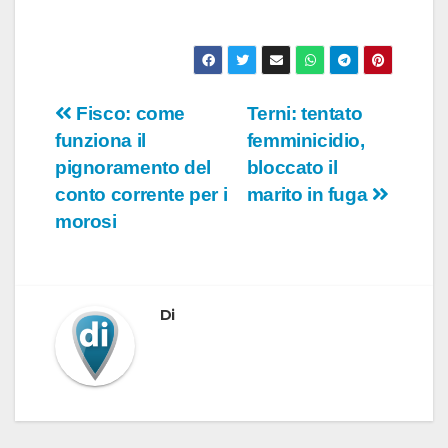
Navigazione
Fisco: come
Terni: tentato
funziona il
femminicidio,
articoli
pignoramento del
bloccato il
conto corrente per i
marito in fuga
morosi
Di