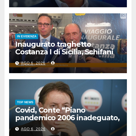
IN EVIDENZA
Inaugurato traghetto
Costanza I di Sicilia, Schifani
“Mantenuto impegni presi”
AGO 6, 2026
TOP NEWS
Covid, Conte “Piano
pandemico 2006 inadeguato,
virus senza precedenti”
AGO 6, 2026