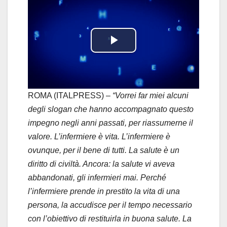
P
l
a
ROMA (ITALPRESS) –
“Vorrei far miei alcuni
degli slogan che hanno accompagnato questo
y
impegno negli anni passati, per riassumerne il
valore. L’infermiere è vita. L’infermiere è
V
ovunque, per il bene di tutti. La salute è un
i
diritto di civiltà. Ancora: la salute vi aveva
abbandonati, gli infermieri mai. Perché
d
l’infermiere prende in prestito la vita di una
persona, la accudisce per il tempo necessario
e
con l’obiettivo di restituirla in buona salute. La