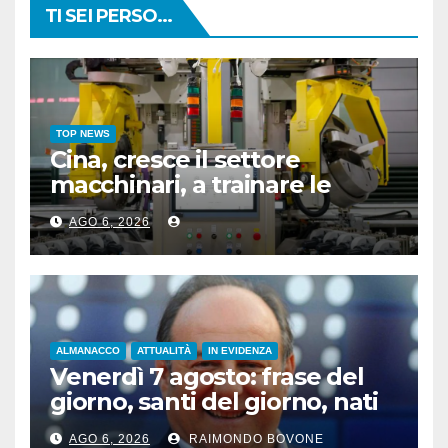
TI SEI PERSO...
TOP NEWS
Cina, cresce il settore
macchinari, a trainare le
“attrezzature intelligenti”
AGO 6, 2026
ALMANACCO
ATTUALITÀ
IN EVIDENZA
Venerdì 7 agosto: frase del
giorno, santi del giorno, nati
famosi, accadde oggi
AGO 6, 2026
RAIMONDO BOVONE