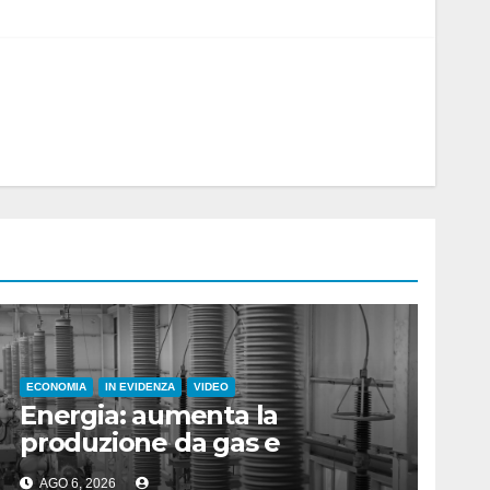
ECONOMIA
IN EVIDENZA
VIDEO
Energia: aumenta la
produzione da gas e
fotovoltaico
AGO 6, 2026