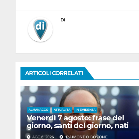
Di
ARTICOLI CORRELATI
ALMANACCO
ATTUALITÀ
IN EVIDENZA
Venerdì 7 agosto: frase del
giorno, santi del giorno, nati
famosi, accadde oggi
AGO 6, 2026
RAIMONDO BOVONE