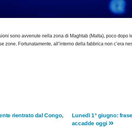
d
e
o
 sono avvenute nella zona di Maghtab (Malta), poco dopo le 6:
erse zone. Fortunatamente, all’interno della fabbrica non c’era nes
iente rientrato dal Congo,
Lunedì 1° giugno: frase 
accadde oggi