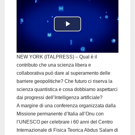
P
l
a
NEW YORK (ITALPRESS) – Qual è il
contributo che una scienza libera e
y
collaborativa può dare al superamento delle
barriere geopolitiche? Che futuro ci riserva la
V
scienza quantistica e cosa dobbiamo aspettarci
i
dai progressi dell’Intelligenza artificiale?
A margine di una conferenza organizzata dalla
d
Missione permanente d’Italia all’Onu con
l’UNESCO per celebrare i 60 anni del Centro
e
Internazionale di Fisica Teorica Abdus Salam di