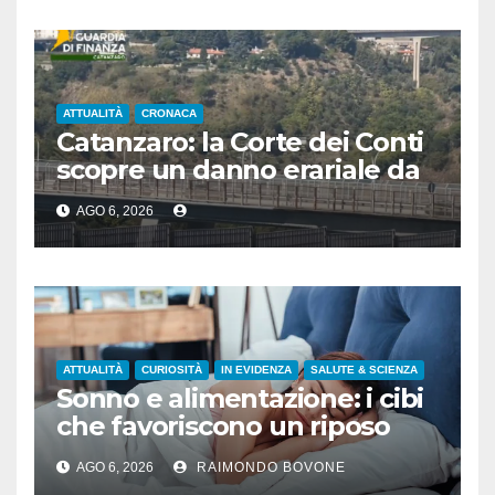
ATTUALITÀ
CRONACA
Catanzaro: la Corte dei Conti
scopre un danno erariale da
600.000 euro sui depuratori
AGO 6, 2026
ATTUALITÀ
CURIOSITÀ
IN EVIDENZA
SALUTE & SCIENZA
Sonno e alimentazione: i cibi
che favoriscono un riposo
naturale
AGO 6, 2026
RAIMONDO BOVONE