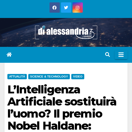
Skip
to
content
ATTUALITÀ
SCIENCE & TECHNOLOGY
VIDEO
L’Intelligenza
Artificiale sostituirà
l’uomo? Il premio
Nobel Haldane: