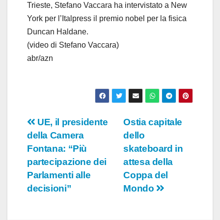
o
Trieste, Stefano Vaccara ha intervistato a New
York per l’Italpress il premio nobel per la fisica
Duncan Haldane.
(video di Stefano Vaccara)
abr/azn
Navigazione
UE, il presidente
Ostia capitale
della Camera
dello
articoli
Fontana: “Più
skateboard in
partecipazione dei
attesa della
Parlamenti alle
Coppa del
decisioni”
Mondo