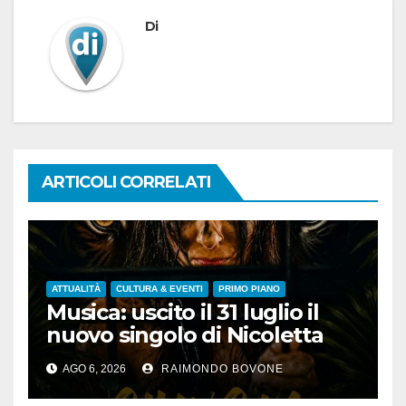
Di
ARTICOLI CORRELATI
ATTUALITÀ
CULTURA & EVENTI
PRIMO PIANO
Musica: uscito il 31 luglio il
nuovo singolo di Nicoletta
Pedrini, ‘Giungla’
AGO 6, 2026
RAIMONDO BOVONE