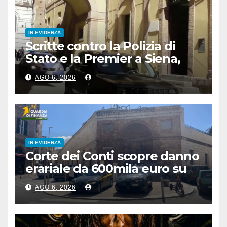
IN EVIDENZA
Scritte contro la Polizia di
Stato e la Premier a Siena,
denunciato 24enne
AGO 6, 2026
IN EVIDENZA
Corte dei Conti scopre danno
erariale da 600mila euro su
depuratori in Calabria
AGO 6, 2026