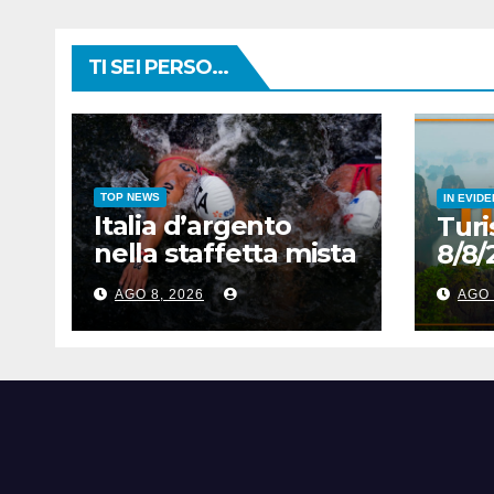
TI SEI PERSO...
TOP NEWS
IN EVID
Italia d’argento
Turi
nella staffetta mista
8/8/
agli Europei di
AGO 8, 2026
AGO 
nuoto di fondo