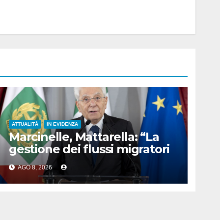
ATTUALITÀ
IN EVIDENZA
Marcinelle, Mattarella: “La
gestione dei flussi migratori
rispetti la dignità delle
AGO 8, 2026
persone”