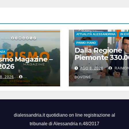
ATTUALITÀ ALESSANDRINA
IN EV
PRIMO PIANO
Dalla Regione
ENZA
Piemonte 330.0
smo Magazine –
euro per le cas
2026
AGO 8, 2026
RAIMO
della Guardia di
8, 2026
Finanza
BOVONE
dialessandria.it quotidiano on line registrazione al
tribunale di Alessandria n.48/2017