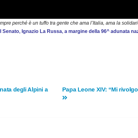
d
e
e perché è un tuffo tra gente che ama l’Italia, ama la solidarie
l Senato, Ignazio La Russa, a margine della 96^ adunata nazi
o
nata degli Alpini a
Papa Leone XIV: “Mi rivolgo