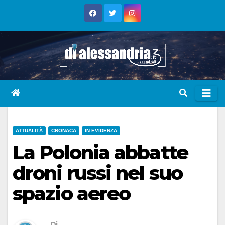
Skip
to
content
ATTUALITÀ
CRONACA
IN EVIDENZA
La Polonia abbatte
droni russi nel suo
spazio aereo
Di