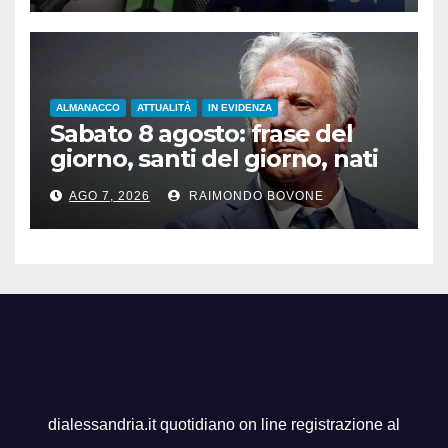
ALMANACCO
ATTUALITÀ
IN EVIDENZA
Sabato 8 agosto: frase del
giorno, santi del giorno, nati
famosi, accadde oggi
AGO 7, 2026
RAIMONDO BOVONE
dialessandria.it quotidiano on line registrazione al