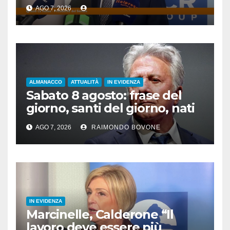
lavoro”
AGO 7, 2026
ALMANACCO
ATTUALITÀ
IN EVIDENZA
Sabato 8 agosto: frase del
giorno, santi del giorno, nati
famosi, accadde oggi
AGO 7, 2026
RAIMONDO BOVONE
IN EVIDENZA
Marcinelle, Calderone “Il
lavoro deve essere più