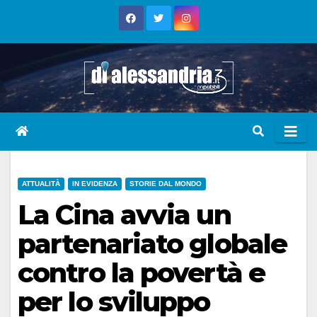
Skip
to
content
ATTUALITÀ
IN EVIDENZA
STORIE DAL MONDO
La Cina avvia un
partenariato globale
contro la povertà e
per lo sviluppo