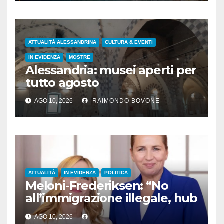
ATTUALITÀ ALESSANDRINA
CULTURA & EVENTI
IN EVIDENZA
MOSTRE
Alessandria: musei aperti per
tutto agosto
AGO 10, 2026
RAIMONDO BOVONE
ATTUALITÀ
IN EVIDENZA
POLITICA
Meloni-Frederiksen: “No
all’immigrazione illegale, hub
di rimpatrio in Paesi terzi”
AGO 10, 2026