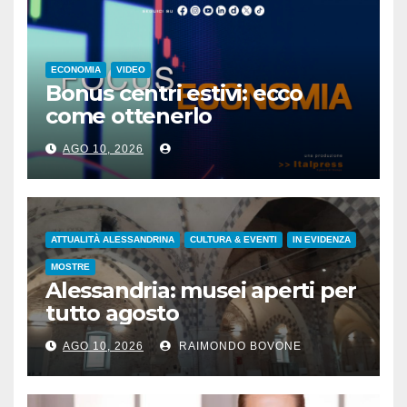
ECONOMIA
VIDEO
Bonus centri estivi: ecco
come ottenerlo
AGO 10, 2026
ATTUALITÀ ALESSANDRINA
CULTURA & EVENTI
IN EVIDENZA
MOSTRE
Alessandria: musei aperti per
tutto agosto
AGO 10, 2026
RAIMONDO BOVONE