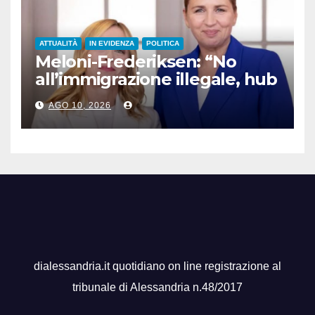
ATTUALITÀ
IN EVIDENZA
POLITICA
Meloni-Frederiksen: “No
all’immigrazione illegale, hub
di rimpatrio in Paesi terzi”
AGO 10, 2026
dialessandria.it quotidiano on line registrazione al
tribunale di Alessandria n.48/2017