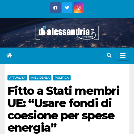
Skip
to
content
ATTUALITÀ
IN EVIDENZA
POLITICA
Fitto a Stati membri
UE: “Usare fondi di
coesione per spese
energia”