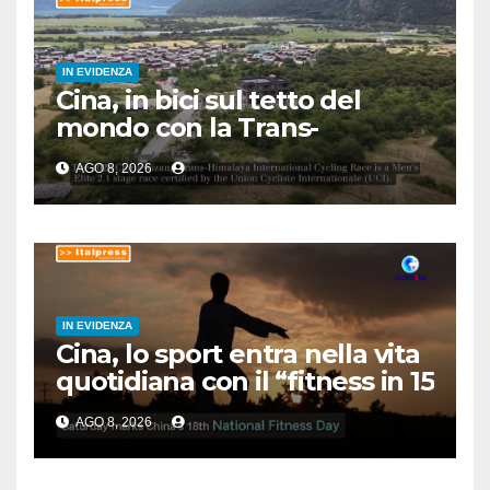
IN EVIDENZA
Cina, in bici sul tetto del
mondo con la Trans-
Himalaya Race
AGO 8, 2026
IN EVIDENZA
Cina, lo sport entra nella vita
quotidiana con il “fitness in 15
minuti”
AGO 8, 2026