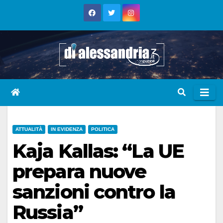
Skip
to
content
ATTUALITÀ
IN EVIDENZA
POLITICA
Kaja Kallas: “La UE
prepara nuove
sanzioni contro la
Russia”