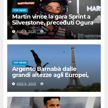
TOP NEWS
Martin vince la gara Sprint a
Silverstone, preceduti Ogura
e Bezzecchi
AGO 8, 2026
TOP NEWS
Argento Barnabà dalle
grandi altezze agli Europei,
bis azzurro dopo Cosetti
AGO 8, 2026