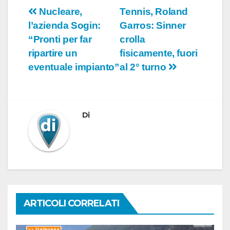
Navigazione
Nucleare,
Tennis, Roland
l’azienda Sogin:
Garros: Sinner
articoli
“Pronti per far
crolla
ripartire un
fisicamente, fuori
eventuale impianto”
al 2° turno
Di
ARTICOLI CORRELATI