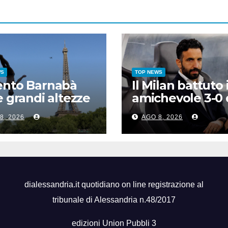
WS
TOP NEWS
ento Barnabà
Il Milan battuto 
e grandi altezze
amichevole 3-0 
 Europei, bis
Chelsea
8, 2026
AGO 8, 2026
rro dopo
tti
dialessandria.it quotidiano on line registrazione al
tribunale di Alessandria n.48/2017
edizioni Union Pubbli 3