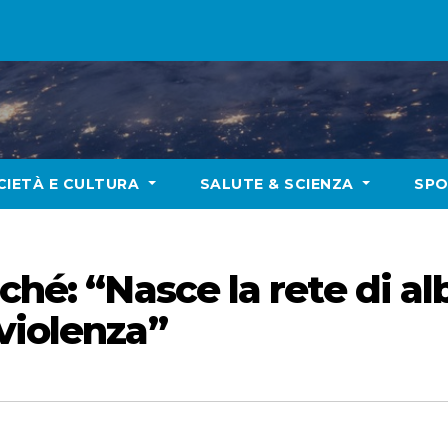
CIETÀ E CULTURA
SALUTE & SCIENZA
SP
ché: “Nasce la rete di al
violenza”