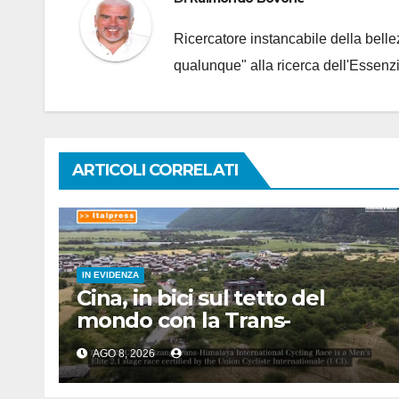
Ricercatore instancabile della bellez
qualunque" alla ricerca dell'Essenzi
ARTICOLI CORRELATI
IN EVIDENZA
Cina, in bici sul tetto del
mondo con la Trans-
Himalaya Race
AGO 8, 2026