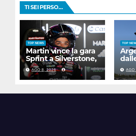
TI SEI PERSO...
TOP NEWS
TOP NE
Martin vince la gara
Arg
Sprint a Silverstone,
dall
preceduti Ogura e
agli
AGO 8, 2026
AGO 
Bezzecchi
azzu
Cose