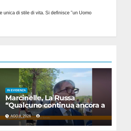
 unica di stile di vita. Si definisce "un Uomo
IN EVIDENZA
Marcinelle, La Russa
“Qualcuno continua ancora a
voltare le spalle”
AGO 8, 2026