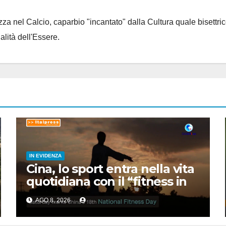
za nel Calcio, caparbio "incantato" dalla Cultura quale bisettrice
alità dell'Essere.
IN EVIDENZA
Cina, lo sport entra nella vita
quotidiana con il “fitness in
15 minuti”
AGO 8, 2026