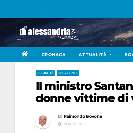
Skip
to
content
CRONACA
ATTUALITÀ
SO
ATTUALITÀ
IN EVIDENZA
Il ministro Santan
donne vittime di 
Di
Raimondo Bovone
NOV 28, 2022