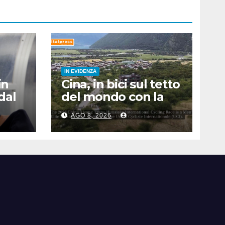
IN EVIDENZA
in
Cina, in bici sul tetto
dal
del mondo con la
Trans-Himalaya
AGO 8, 2026
Race