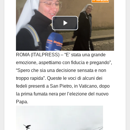
P
l
a
ROMA (ITALPRESS) – “E’ stata una grande
emozione, aspettiamo con fiducia e pregando”,
y
“Spero che sia una decisione sensata e non
troppo rapida”. Queste le voci di alcuni dei
V
fedeli presenti a San Pietro, in Vaticano, dopo
i
la prima fumata nera per l’elezione del nuovo
Papa.
d
e