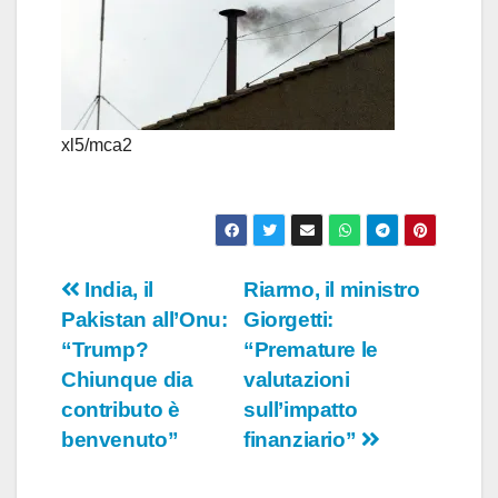
o
xl5/mca2
Navigazione
India, il
Riarmo, il ministro
Pakistan all’Onu:
Giorgetti:
articoli
“Trump?
“Premature le
Chiunque dia
valutazioni
contributo è
sull’impatto
benvenuto”
finanziario”