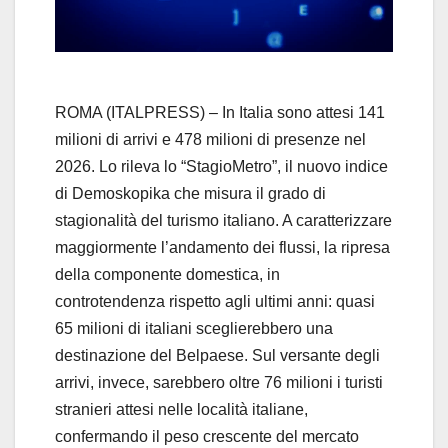
l
a
y
ROMA (ITALPRESS) – In Italia sono attesi 141
milioni di arrivi e 478 milioni di presenze nel
V
2026. Lo rileva lo “StagioMetro”, il nuovo indice
di Demoskopika che misura il grado di
i
stagionalità del turismo italiano. A caratterizzare
d
maggiormente l’andamento dei flussi, la ripresa
della componente domestica, in
e
controtendenza rispetto agli ultimi anni: quasi
65 milioni di italiani sceglierebbero una
o
destinazione del Belpaese. Sul versante degli
arrivi, invece, sarebbero oltre 76 milioni i turisti
stranieri attesi nelle località italiane,
confermando il peso crescente del mercato