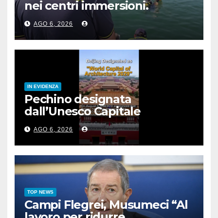
nei centri immersioni.
Sanzioni per 90 mila euro
AGO 6, 2026
IN EVIDENZA
Pechino designata
dall’Unesco Capitale
mondiale dell’architettura
AGO 6, 2026
2029
TOP NEWS
Campi Flegrei, Musumeci “Al
lavoro per ridurre