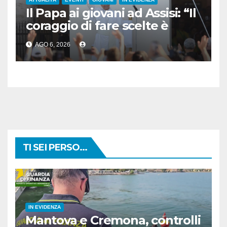
Il Papa ai giovani ad Assisi: “Il
coraggio di fare scelte è
l’atto più rivoluzionario”
AGO 6, 2026
TI SEI PERSO...
IN EVIDENZA
Mantova e Cremona, controlli