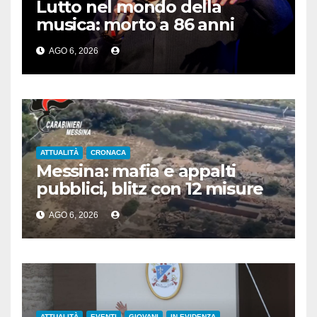
Lutto nel mondo della
musica: morto a 86 anni
Francesco Guccini
AGO 6, 2026
ATTUALITÀ
CRONACA
Messina: mafia e appalti
pubblici, blitz con 12 misure
cautelari
AGO 6, 2026
ATTUALITÀ
EVENTI
GIOVANI
IN EVIDENZA