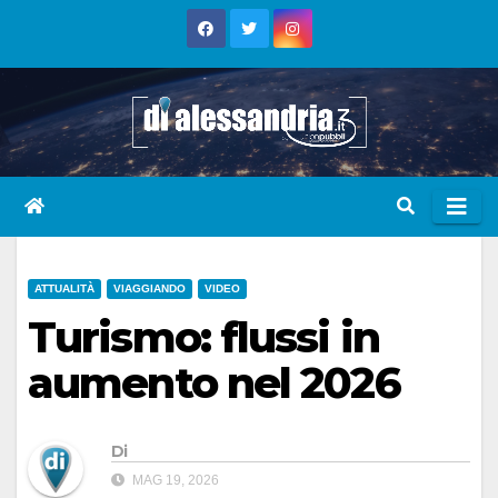
Skip
to
content
ATTUALITÀ
VIAGGIANDO
VIDEO
Turismo: flussi in
aumento nel 2026
Di
MAG 19, 2026