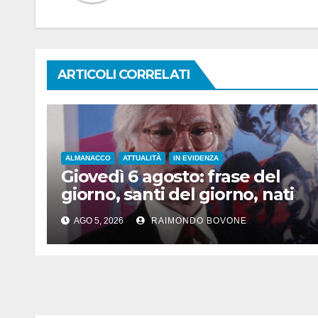
ARTICOLI CORRELATI
ALMANACCO
ATTUALITÀ
IN EVIDENZA
Giovedì 6 agosto: frase del
giorno, santi del giorno, nati
famosi, accadde oggi
AGO 5, 2026
RAIMONDO BOVONE