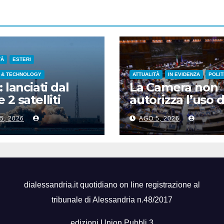
TÀ
ESTERI
 & TECHNOLOGY
ATTUALITÀ
IN EVIDENZA
POLIT
: lanciati dal
La Camera non
 2 satelliti
autorizza l’uso d
spettrali nello
chat di Delmast
5, 2026
AGO 5, 2026
ndong
voto a scrutinio
segreto
dialessandria.it quotidiano on line registrazione al
tribunale di Alessandria n.48/2017
edizioni Union Pubbli 3