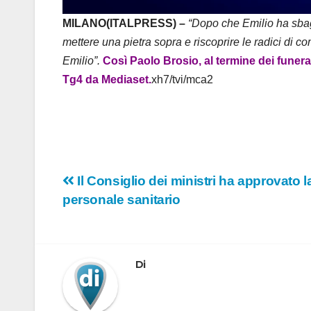
MILANO(ITALPRESS) –
“Dopo che Emilio ha sbag
mettere una pietra sopra e riscoprire le radici di 
Emilio”.
Così Paolo Brosio, al termine dei funeral
Tg4 da Mediaset.
xh7/tvi/mca2
Navigazione
Il Consiglio dei ministri ha approvato l
personale sanitario
articoli
Di