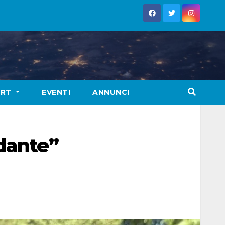
ORT
EVENTI
ANNUNCI
rdante”