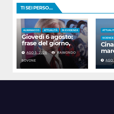
TI SEI PERSO...
ALMANACCO
ATTUALITÀ
IN EVIDENZA
ATTUALI
Giovedì 6 agosto:
SCIENCE
frase del giorno,
Cina
santi del giorno, nati
mare
AGO 5, 2026
RAIMONDO
famosi, accadde
iper
oggi
AGO 
BOVONE
Sha