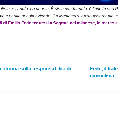
e
liato, è caduto, ha pagato, È stato condannato, è finito in un
come è partita questa azienda. Da Mediaset silenzio assordante, 
o
i di Emilio Fede tenutosi a Segrate nel milanese, in merito all
a riforma sulla responsabilità del
Fede, il fra
giornalista