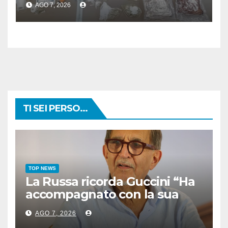
AGO 7, 2026
TI SEI PERSO...
TOP NEWS
La Russa ricorda Guccini “Ha
accompagnato con la sua
musica intere generazioni”
AGO 7, 2026