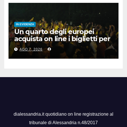
IN EVIDENZA
Un quarto degli europei
acquista on line i biglietti per
gli spettacoli
AGO 7, 2026
dialessandria.it quotidiano on line registrazione al
tribunale di Alessandria n.48/2017