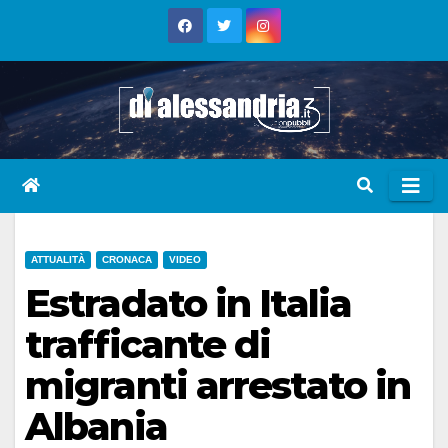
Skip
to
content
ATTUALITÀ
CRONACA
VIDEO
Estradato in Italia
trafficante di
migranti arrestato in
Albania