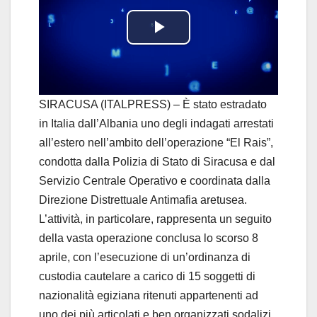
P
l
a
SIRACUSA (ITALPRESS) – È stato estradato
in Italia dall’Albania uno degli indagati arrestati
y
all’estero nell’ambito dell’operazione “El Rais”,
condotta dalla Polizia di Stato di Siracusa e dal
V
Servizio Centrale Operativo e coordinata dalla
i
Direzione Distrettuale Antimafia aretusea.
L’attività, in particolare, rappresenta un seguito
d
della vasta operazione conclusa lo scorso 8
aprile, con l’esecuzione di un’ordinanza di
e
custodia cautelare a carico di 15 soggetti di
o
nazionalità egiziana ritenuti appartenenti ad
uno dei più articolati e ben organizzati sodalizi