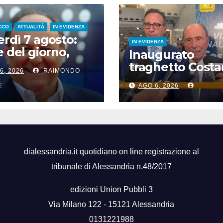
CCO
ATTUALITÀ
IN EVIDENZA
rdì 7 agosto:
IN EVIDENZA
e del giorno,
Inaugurato
i del giorno, nati
traghetto Costa
6, 2026
RAIMONDO
si, accadde
di Sicilia, Schifan
i
AGO 6, 2026
E
“Mantenuto
impegni presi”
dialessandria.it quotidiano on line registrazione al
tribunale di Alessandria n.48/2017
edizioni Union Pubbli 3
Via Milano 122 - 15121 Alessandria
0131221988