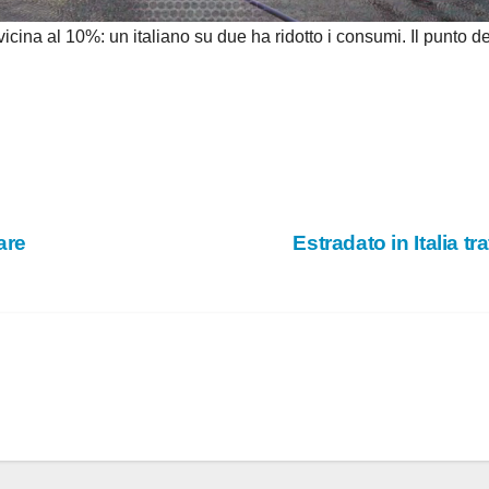
e
ina al 10%: un italiano su due ha ridotto i consumi. Il punto d
o
are
Estradato in Italia tr