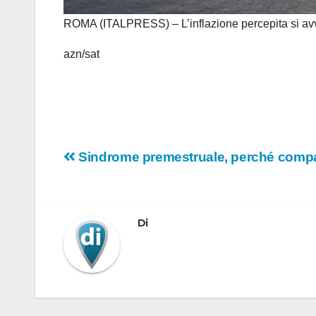
ROMA (ITALPRESS) – L’inflazione percepita si avvic
azn/sat
Navigazione
Sindrome premestruale, perché comp
articoli
Di