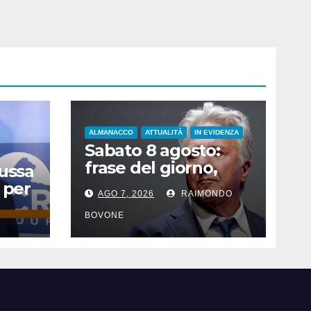
ALMANACCO
ATTUALITÀ
IN EVIDENZA
Sabato 8 agosto:
frase del giorno,
Russa
santi del giorno, nati
 per
AGO 7, 2026
RAIMONDO
famosi, accadde
oggi
BOVONE