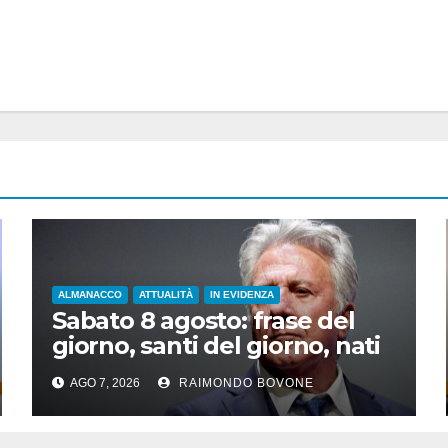
ALMANACCO
ATTUALITÀ
IN EVIDENZA
Sabato 8 agosto: frase del
giorno, santi del giorno, nati
famosi, accadde oggi
AGO 7, 2026
RAIMONDO BOVONE