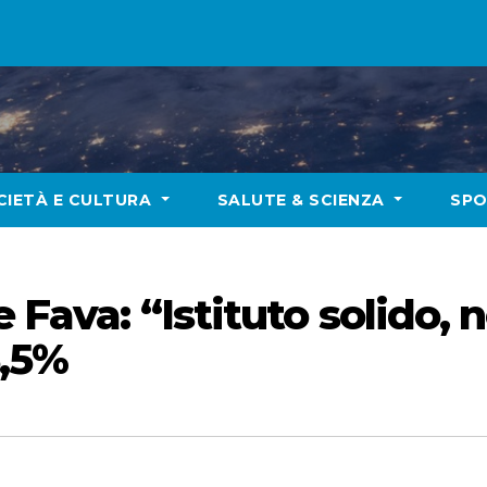
CIETÀ E CULTURA
SALUTE & SCIENZA
SP
e Fava: “Istituto solido, 
5,5%