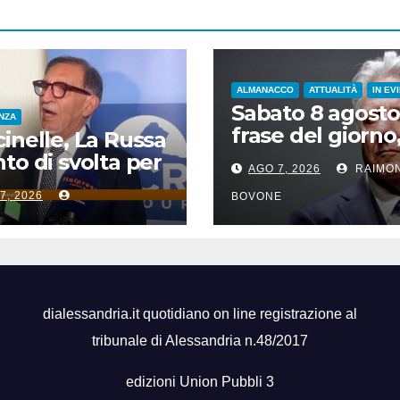
ALMANACCO
ATTUALITÀ
IN EV
Sabato 8 agosto
ENZA
frase del giorno
inelle, La Russa
santi del giorno,
to di svolta per
AGO 7, 2026
RAIMO
famosi, accadd
icurezza sul
7, 2026
oggi
BOVONE
ro”
dialessandria.it quotidiano on line registrazione al
tribunale di Alessandria n.48/2017
edizioni Union Pubbli 3