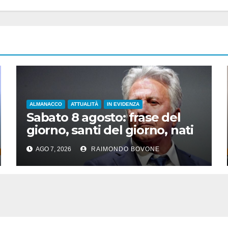
ALMANACCO
ATTUALITÀ
IN EVIDENZA
Sabato 8 agosto: frase del
giorno, santi del giorno, nati
famosi, accadde oggi
AGO 7, 2026
RAIMONDO BOVONE