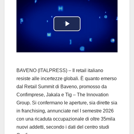
P
l
a
y
BAVENO (ITALPRESS) – Il retail italiano
resiste alle incertezze globali. È quanto emerso
V
dal Retail Summit di Baveno, promosso da
Confimprese, Jakala e Tig – The Innovation
i
Group. Si confermano le aperture, sia dirette sia
d
in franchising, annunciate nel I semestre 2026
con una ricaduta occupazionale di oltre 35mila
e
nuovi addetti, secondo i dati del centro studi