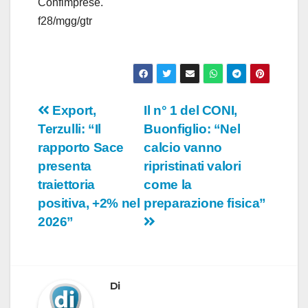
Confimprese.
o
f28/mgg/gtr
Navigazione
Export,
Il n° 1 del CONI,
Terzulli: “Il
Buonfiglio: “Nel
articoli
rapporto Sace
calcio vanno
presenta
ripristinati valori
traiettoria
come la
positiva, +2% nel
preparazione fisica”
2026”
Di