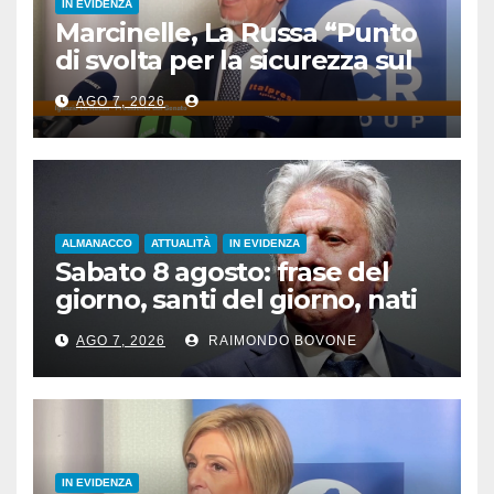
IN EVIDENZA
Marcinelle, La Russa “Punto
di svolta per la sicurezza sul
lavoro”
AGO 7, 2026
ALMANACCO
ATTUALITÀ
IN EVIDENZA
Sabato 8 agosto: frase del
giorno, santi del giorno, nati
famosi, accadde oggi
AGO 7, 2026
RAIMONDO BOVONE
IN EVIDENZA