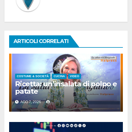
ARTICOLI CORRELATI
COSTUME & SOCIETÀ
CUCINA
VIDEO
Ricetta: un’insalata di polpo e
patate
AGO 7, 2026