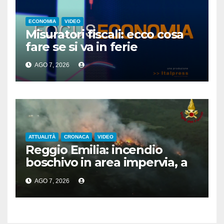
ECONOMIA
VIDEO
Misuratori fiscali: ecco cosa
fare se si va in ferie
AGO 7, 2026
ATTUALITÀ
CRONACA
VIDEO
Reggio Emilia: incendio
boschivo in area impervia, a
Canossa
AGO 7, 2026