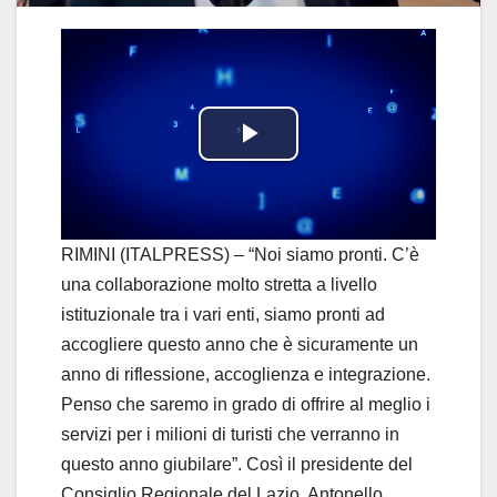
P
l
a
RIMINI (ITALPRESS) – “Noi siamo pronti. C’è
una collaborazione molto stretta a livello
y
istituzionale tra i vari enti, siamo pronti ad
accogliere questo anno che è sicuramente un
V
anno di riflessione, accoglienza e integrazione.
i
Penso che saremo in grado di offrire al meglio i
servizi per i milioni di turisti che verranno in
d
questo anno giubilare”. Così il presidente del
Consiglio Regionale del Lazio, Antonello