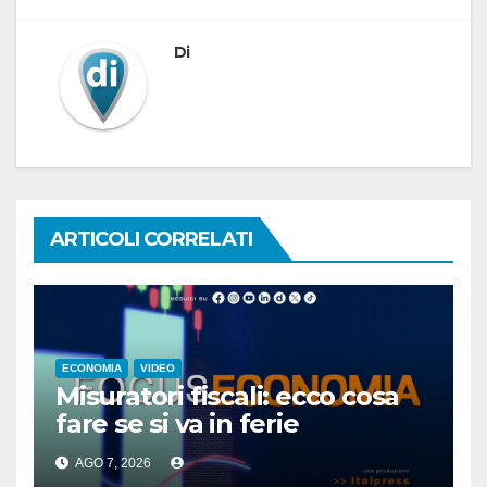
Di
ARTICOLI CORRELATI
ECONOMIA
VIDEO
Misuratori fiscali: ecco cosa
fare se si va in ferie
AGO 7, 2026