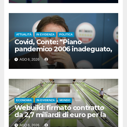
ATTUALITÀ
IN EVIDENZA
POLITICA
Covid, Conte: “Piano
pandemico 2006 inadeguato,
virus senza precedenti”
AGO 6, 2026
ECONOMIA
IN EVIDENZA
MONDO
Webuild: firmato contratto
da 2,7 miliardi di euro per la
nuova metropolitana di
AGO 6, 2026