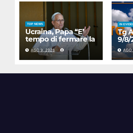
TOP NEWS
IN EVID
Ucraina, Papa “E’
Tg 
tempo di fermare la
9/8/
spirale di violenza”
AGO 9, 2026
AGO 