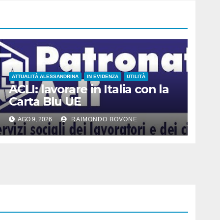
ATTUALITÀ ALESSANDRINA
IN EVIDENZA
UTILITÀ
ACLI: lavorare in Italia con la
Carta Blu UE
AGO 9, 2026
RAIMONDO BOVONE