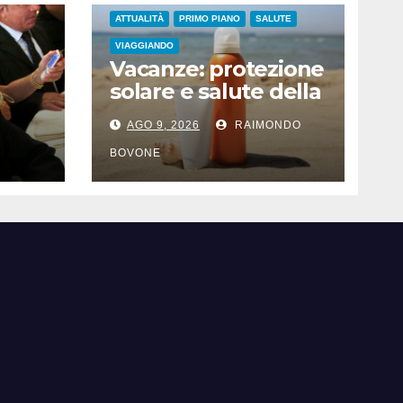
ATTUALITÀ
PRIMO PIANO
SALUTE
VIAGGIANDO
Vacanze: protezione
solare e salute della
pelle, cosa dicono le
AGO 9, 2026
RAIMONDO
evidenze
del
scientifiche
BOVONE