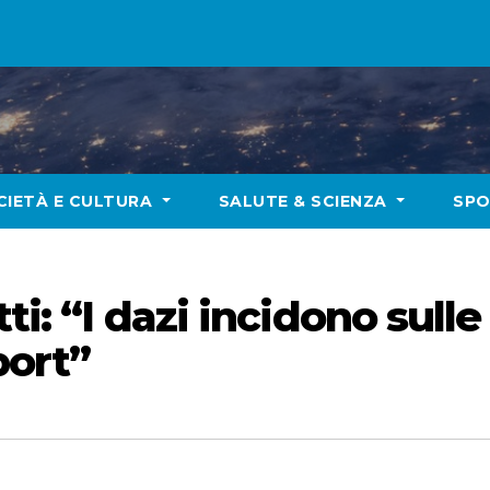
CIETÀ E CULTURA
SALUTE & SCIENZA
SP
ti: “I dazi incidono sulle
port”