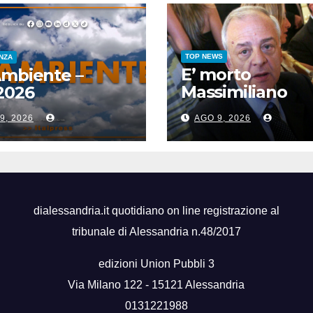
TOP NEWS
ENZA
E’ morto
Ambiente –
Massimiliano
2026
Cencelli, padre 
9, 2026
AGO 9, 2026
“manuale”
omonimo
dialessandria.it quotidiano on line registrazione al
tribunale di Alessandria n.48/2017
edizioni Union Pubbli 3
Via Milano 122 - 15121 Alessandria
0131221988