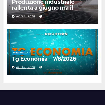
Produzione industriale
rallenta a giugno ma il
trimestre resta positivo
AGO 7, 2026
IN EVIDENZA
Tg Economia – 7/8/2026
AGO 7, 2026