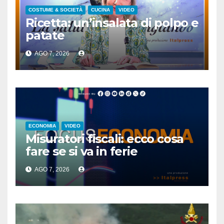
COSTUME & SOCIETÀ
CUCINA
VIDEO
Ricetta: un’insalata di polpo e
patate
AGO 7, 2026
ECONOMIA
VIDEO
Misuratori fiscali: ecco cosa
fare se si va in ferie
AGO 7, 2026