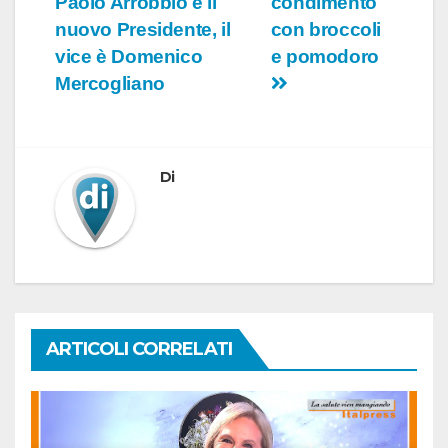
Paolo Arrobbio è il
condimento
articoli
nuovo Presidente, il
con broccoli
vice è Domenico
e pomodoro
Mercogliano
Di
ARTICOLI CORRELATI