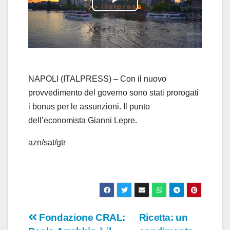
P
l
a
y
NAPOLI (ITALPRESS) – Con il nuovo
provvedimento del governo sono stati prorogati
V
i bonus per le assunzioni. Il punto
dell’economista Gianni Lepre.
i
azn/sat/gtr
d
e
o
Navigazione
Fondazione CRAL:
Ricetta: un