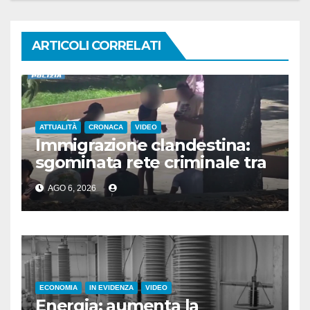
ARTICOLI CORRELATI
ATTUALITÀ
CRONACA
VIDEO
Immigrazione clandestina:
sgominata rete criminale tra
Algeria, Italia e Francia
AGO 6, 2026
ECONOMIA
IN EVIDENZA
VIDEO
Energia: aumenta la