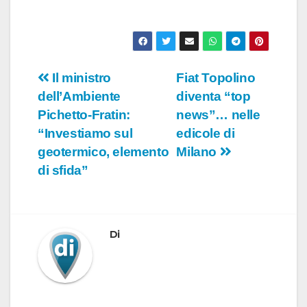
o
Navigazione
Il ministro
Fiat Topolino
dell’Ambiente
diventa “top
articoli
Pichetto-Fratin:
news”… nelle
“Investiamo sul
edicole di
geotermico, elemento
Milano
di sfida”
Di