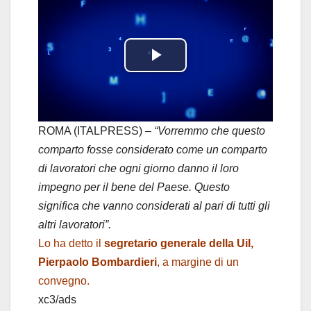
P
l
a
ROMA (ITALPRESS) –
“Vorremmo che questo
comparto fosse considerato come un comparto
y
di lavoratori che ogni giorno danno il loro
impegno per il bene del Paese. Questo
V
significa che vanno considerati al pari di tutti gli
i
altri lavoratori”.
Lo ha detto il
segretario generale della Uil,
d
Pierpaolo Bombardieri
, a margine di un
convegno.
e
xc3/ads