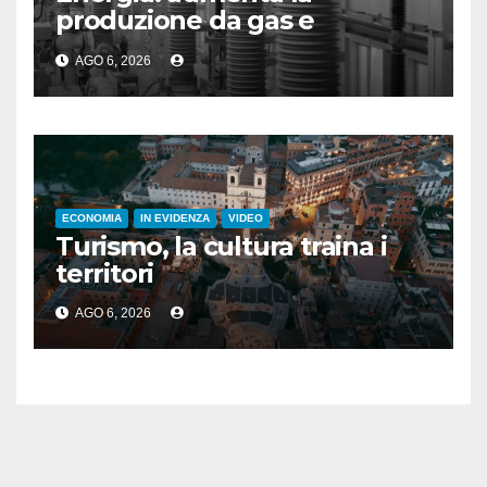
produzione da gas e
fotovoltaico
AGO 6, 2026
ECONOMIA
IN EVIDENZA
VIDEO
Turismo, la cultura traina i
territori
AGO 6, 2026