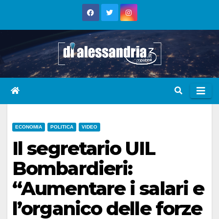
Skip
to
content
ECONOMIA
POLITICA
VIDEO
Il segretario UIL
Bombardieri:
“Aumentare i salari e
l’organico delle forze