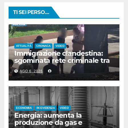
TI SEI PERSO...
ATTUALITÀ
CRONACA
VIDEO
Immigrazione clandestina:
sgominata rete criminale tra
Algeria, Italia e Francia
AGO 6, 2026
ECONOMIA
IN EVIDENZA
VIDEO
Energia: aumenta la
produzione da gas e