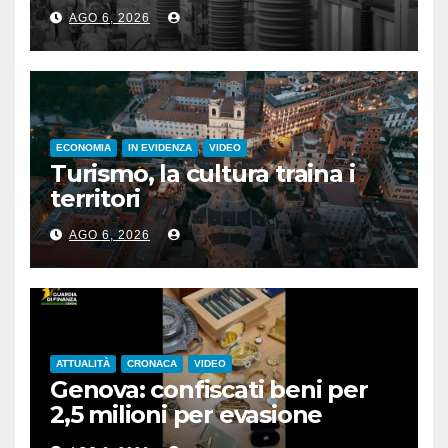
fotovoltaico
AGO 6, 2026
ECONOMIA
IN EVIDENZA
VIDEO
Turismo, la cultura traina i
territori
AGO 6, 2026
ATTUALITÀ
CRONACA
VIDEO
Genova: confiscati beni per
2,5 milioni per evasione
fiscale