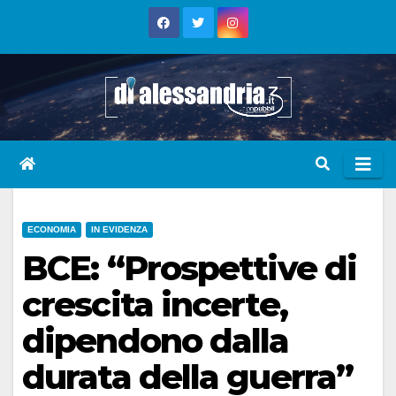
Skip
to
content
ECONOMIA
IN EVIDENZA
BCE: “Prospettive di
crescita incerte,
dipendono dalla
durata della guerra”