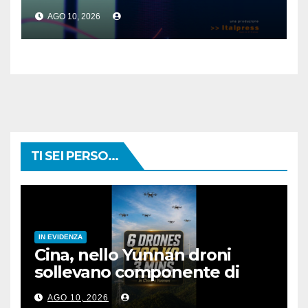
AGO 10, 2026
TI SEI PERSO...
IN EVIDENZA
Cina, nello Yunnan droni
sollevano componente di
rete elettrica da 780 kg
AGO 10, 2026