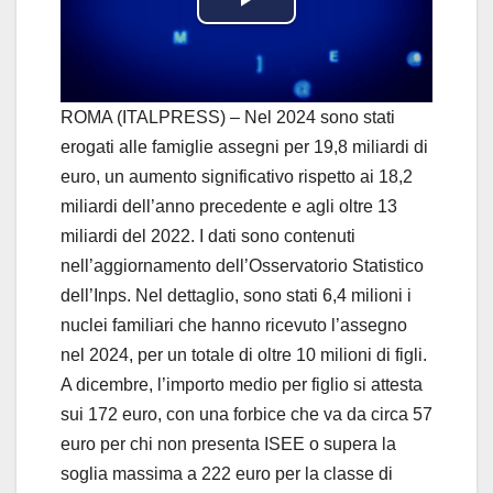
P
l
a
ROMA (ITALPRESS) – Nel 2024 sono stati
erogati alle famiglie assegni per 19,8 miliardi di
y
euro, un aumento significativo rispetto ai 18,2
miliardi dell’anno precedente e agli oltre 13
V
miliardi del 2022. I dati sono contenuti
i
nell’aggiornamento dell’Osservatorio Statistico
dell’Inps. Nel dettaglio, sono stati 6,4 milioni i
d
nuclei familiari che hanno ricevuto l’assegno
nel 2024, per un totale di oltre 10 milioni di figli.
e
A dicembre, l’importo medio per figlio si attesta
o
sui 172 euro, con una forbice che va da circa 57
euro per chi non presenta ISEE o supera la
soglia massima a 222 euro per la classe di