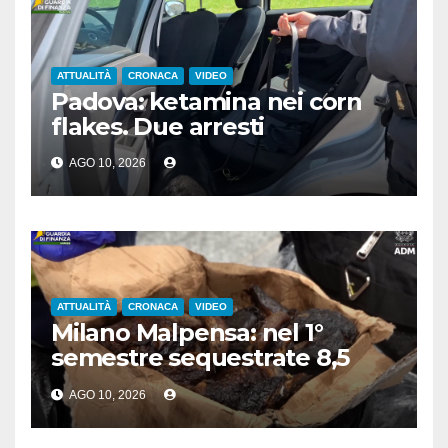
ATTUALITÀ
CRONACA
VIDEO
Padova: ketamina nei corn
flakes. Due arresti
AGO 10, 2026
ATTUALITÀ
CRONACA
VIDEO
Milano Malpensa: nel 1°
semestre sequestrate 8,5
tonnellate di cibo fuori
AGO 10, 2026
norma