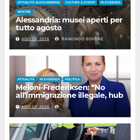
ATTUALITÀ ALESSANDRINA
CULTURA & EVENTI
IN EVIDENZA
MOSTRE
Alessandria: musei aperti per
tutto agosto
AGO 10, 2026
RAIMONDO BOVONE
ATTUALITÀ
IN EVIDENZA
POLITICA
Meloni-Frederiksen: “No
all’immigrazione illegale, hub
di rimpatrio in Paesi terzi”
AGO 10, 2026