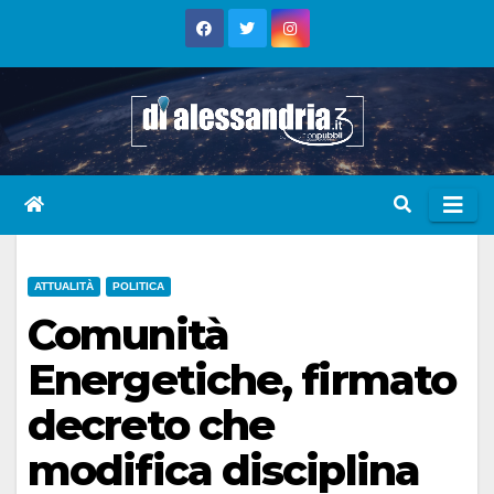
Skip
to
content
ATTUALITÀ
POLITICA
Comunità
Energetiche, firmato
decreto che
modifica disciplina