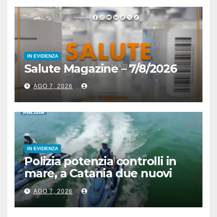
IN EVIDENZA
Salute Magazine – 7/8/2026
AGO 7, 2026
IN EVIDENZA
Polizia potenzia controlli in
mare, a Catania due nuovi
acquascooter
AGO 7, 2026