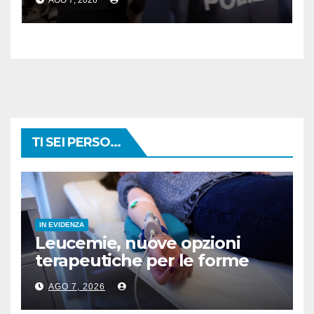
AGO 7, 2026
TI SEI PERSO...
IN EVIDENZA
Leucemie, nuove opzioni
terapeutiche per le forme
acute
AGO 7, 2026