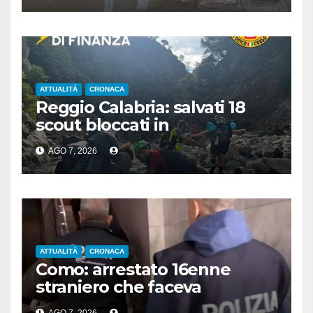
ATTUALITÀ
CRONACA
Reggio Calabria: salvati 18
scout bloccati in
Aspromonte, 2 recuperati in
AGO 7, 2026
elicottero
ATTUALITÀ
CRONACA
Como: arrestato 16enne
straniero che faceva
propaganda all’Isis