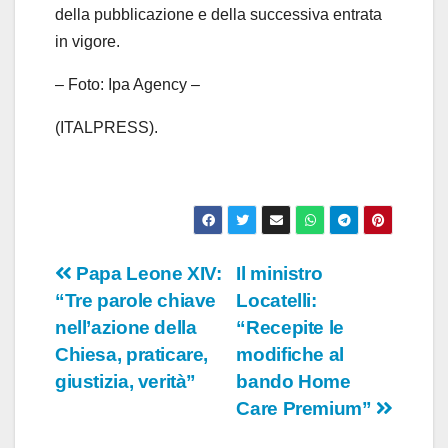
della pubblicazione e della successiva entrata
in vigore.
– Foto: Ipa Agency –
(ITALPRESS).
Navigazione
Papa Leone XIV:
Il ministro
“Tre parole chiave
Locatelli:
articoli
nell’azione della
“Recepite le
Chiesa, praticare,
modifiche al
giustizia, verità”
bando Home
Care Premium”