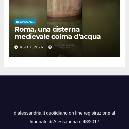
IN EVIDENZA
Roma, una cisterna
medievale colma d’acqua
sotto palazzo San Macuto
AGO 7, 2026
dialessandria.it quotidiano on line registrazione al
tribunale di Alessandria n.48/2017