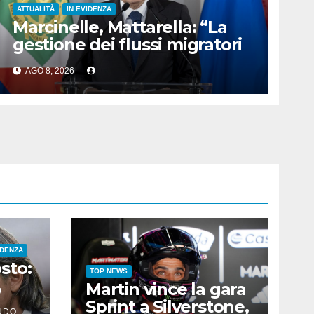
ATTUALITÀ
IN EVIDENZA
Marcinelle, Mattarella: “La
gestione dei flussi migratori
rispetti la dignità delle
AGO 8, 2026
persone”
IDENZA
sto:
TOP NEWS
,
Martin vince la gara
 nati
Sprint a Silverstone,
NDO