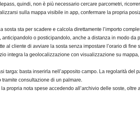
lepass, quindi, non è più necessario cercare parcometri, ricorrer
lizzarsi sulla mappa visibile in app, confermare la propria posi
 la sosta sta per scadere e calcola direttamente l’importo comp
ta, anticipandolo o posticipandolo, anche a distanza in modo da pa
tte al cliente di avviare la sosta senza impostare l’orario di fin
vizio integra la geolocalizzazione con visualizzazione su mappa,
si targa: basta inserirla nell’apposito campo. La regolarità del
co tramite consultazione di un palmare.
la propria nota spese accedendo all’archivio delle soste, oltre a 