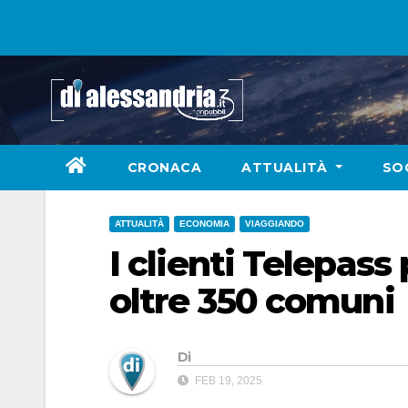
Skip
to
content
CRONACA
ATTUALITÀ
SO
ATTUALITÀ
ECONOMIA
VIAGGIANDO
I clienti Telepass
oltre 350 comuni
Di
FEB 19, 2025