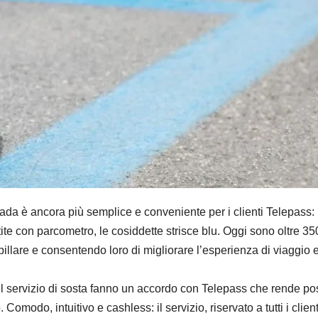
è ancora più semplice e conveniente per i clienti Telepass: la 
con parcometro, le cosiddette strisce blu. Oggi sono oltre 350 le 
illare e consentendo loro di migliorare l’esperienza di viaggio e r
l servizio di sosta fanno un accordo con Telepass che rende poss
omodo, intuitivo e cashless: il servizio, riservato a tutti i clie