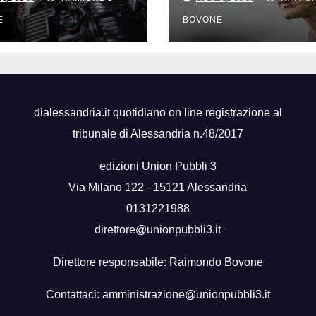
 il sole
famosi, accadd
oggi
E
BOVONE
dialessandria.it quotidiano on line registrazione al
tribunale di Alessandria n.48/2017
edizioni Union Pubbli 3
Via Milano 122 - 15121 Alessandria
0131221988
direttore@unionpubbli3.it
Direttore responsabile: Raimondo Bovone
Contattaci:
amministrazione@unionpubbli3.it