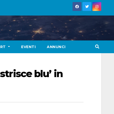
ORT
EVENTI
ANNUNCI
trisce blu’ in