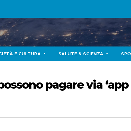
CIETÀ E CULTURA
SALUTE & SCIENZA
SP
 possono pagare via ‘app s