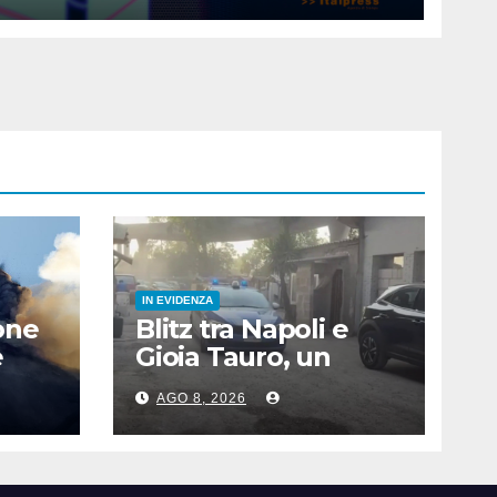
IN EVIDENZA
one
Blitz tra Napoli e
e
Gioia Tauro, un
i i
arresto e 23
AGO 8, 2026
denunce