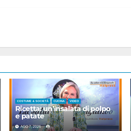
COSTUME & SOCIETÀ
CUCINA
VIDEO
Ricetta: un’insalata di polpo
e patate
AGO 7, 2026