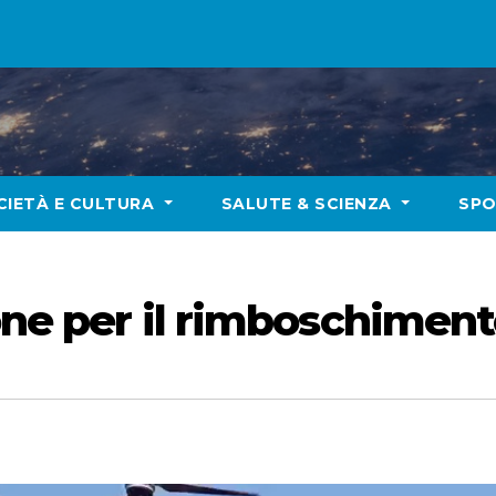
CIETÀ E CULTURA
SALUTE & SCIENZA
SP
ione per il rimboschimen