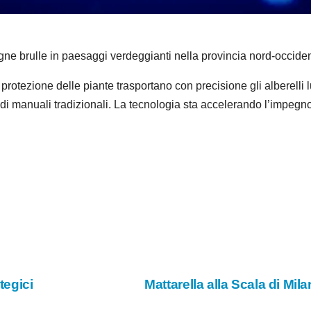
e
o
gne brulle in paesaggi verdeggianti nella provincia nord-occide
a protezione delle piante trasportano con precisione gli alberelli
odi manuali tradizionali. La tecnologia sta accelerando l’impegno 
tegici
Mattarella alla Scala di Mil