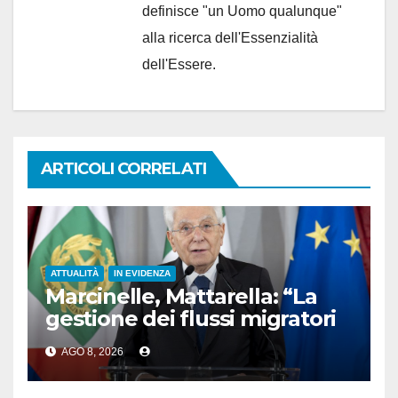
definisce "un Uomo qualunque"
alla ricerca dell'Essenzialità
dell'Essere.
ARTICOLI CORRELATI
ATTUALITÀ
IN EVIDENZA
Marcinelle, Mattarella: “La
gestione dei flussi migratori
rispetti la dignità delle
AGO 8, 2026
persone”