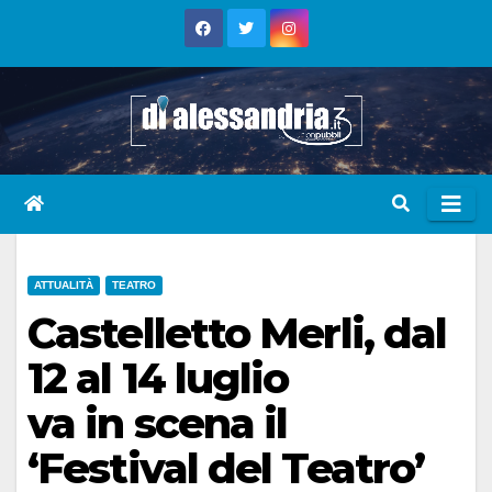
Skip
to
content
ATTUALITÀ
TEATRO
Castelletto Merli, dal
12 al 14 luglio
va in scena il
‘Festival del Teatro’