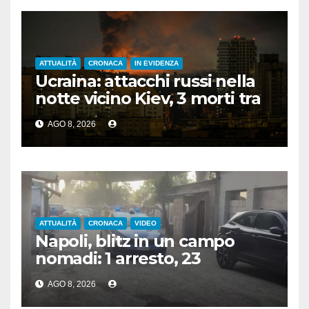
ATTUALITÀ
CRONACA
IN EVIDENZA
Ucraina: attacchi russi nella
notte vicino Kiev, 3 morti tra
cui 1 bambino
AGO 8, 2026
ATTUALITÀ
CRONACA
VIDEO
Napoli, blitz in un campo
nomadi: 1 arresto, 23
denunce e sequestro di armi
AGO 8, 2026
e rame