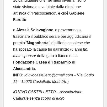
16 candidature che nei mesi invernali sono
state visionate e valutate dalla direzione
artistica di ‘Palcoscenico’, e cioé
Gabriele
Farotto
e
Alessia Solavagione
, e proveranno a
trascinare il pubblico serale per aggiudicarsi il
premio
‘Magnoberta’
, distilleria casalese che
ha sposato la causa fin dall’inizio (8 anni fa),
main sponsor
della gara a fianco della
Fondazione Cassa di Risparmio di
Alessandria
.
INFO:
iovivocastelletto@gmail.com
– Via Godio
11 – 15020 Castelletto Merli (AL)
IO VIVO CASTELLETTO – Associazione
Culturale senza scopo di lucro