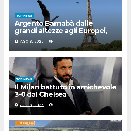
TOP NEWS
Argento Barnabà dalle
grandi altezze agli Europei,
bis azzurro dopo Cosetti
AGO 8, 2026
TOP NEWS
Il Milan battuto in amichevole
3-0 dal Chelsea
AGO 8, 2026