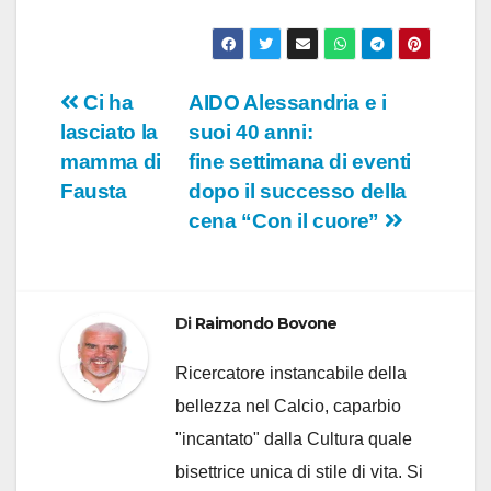
Navigazione
Ci ha
AIDO Alessandria e i
lasciato la
suoi 40 anni:
articoli
mamma di
fine settimana di eventi
Fausta
dopo il successo della
cena “Con il cuore”
Di
Raimondo Bovone
Ricercatore instancabile della
bellezza nel Calcio, caparbio
"incantato" dalla Cultura quale
bisettrice unica di stile di vita. Si