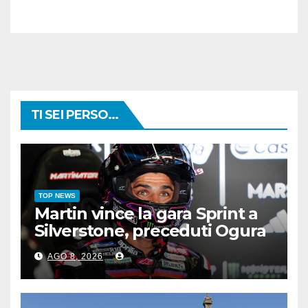
TI SEI PERSO...
TOP NEWS
Martin vince la gara Sprint a
Silverstone, preceduti Ogura
e Bezzecchi
AGO 8, 2026