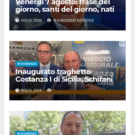
Venerdì 7 agosto: frase del
giorno, santi del giorno, nati
famosi, accadde oggi
AGO 6, 2026
RAIMONDO BOVONE
IN EVIDENZA
Inaugurato traghetto
Costanza I di Sicilia, Schifani
“Mantenuto impegni presi”
AGO 6, 2026
IN EVIDENZA