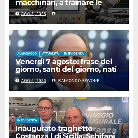
macchinari, a trainare le
“attrezzature intelligenti”
AGO 6, 2026
ALMANACCO
ATTUALITÀ
IN EVIDENZA
Venerdì 7 agosto: frase del
giorno, santi del giorno, nati
famosi, accadde oggi
AGO 6, 2026
RAIMONDO BOVONE
IN EVIDENZA
Inaugurato traghetto
Costanza I di Sicilia, Schifani