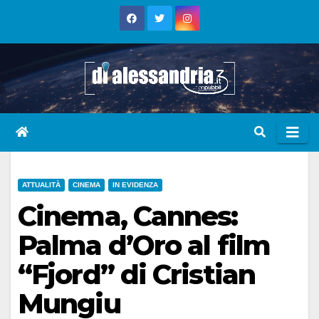
Skip
to
content
ATTUALITÀ
CINEMA
IN EVIDENZA
Cinema, Cannes:
Palma d’Oro al film
“Fjord” di Cristian
Mungiu