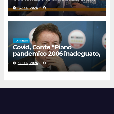
“Mantenuto impegni presi”
AGO 6, 2026
TOP NEWS
Covid, Conte “Piano
pandemico 2006 inadeguato,
virus senza precedenti”
AGO 6, 2026