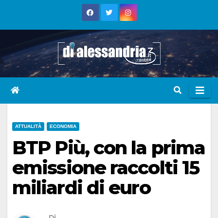
Skip
to
content
ATTUALITÀ
ECONOMIA
BTP Più, con la prima
emissione raccolti 15
miliardi di euro
Di