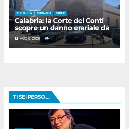
ATTUALITÀ
CRONACA
VIDEO
Calabria: la Corte dei Conti
scopre un danno erariale da
600.000 euro sui depuratori
AGO 6, 2026
TI SEI PERSO...