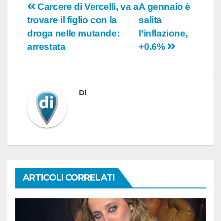
Navigazione
Carcere di Vercelli, va a
A gennaio è
trovare il figlio con la
salita
articoli
droga nelle mutande:
l’inflazione,
arrestata
+0.6%
Di
ARTICOLI CORRELATI