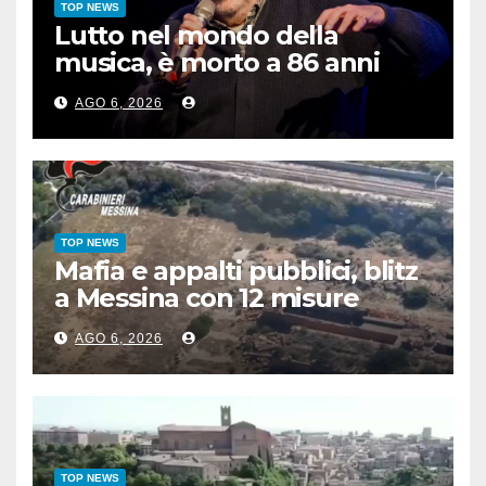
TOP NEWS
Lutto nel mondo della
musica, è morto a 86 anni
Francesco Guccini
AGO 6, 2026
TOP NEWS
Mafia e appalti pubblici, blitz
a Messina con 12 misure
cautelari
AGO 6, 2026
TOP NEWS