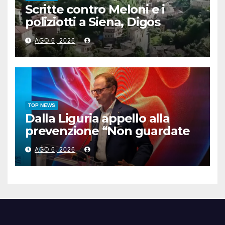
Scritte contro Meloni e i
poliziotti a Siena, Digos
denuncia 24enne albanese
AGO 6, 2026
TOP NEWS
Dalla Liguria appello alla
prevenzione “Non guardate
direttamente l’eclissi”
AGO 6, 2026