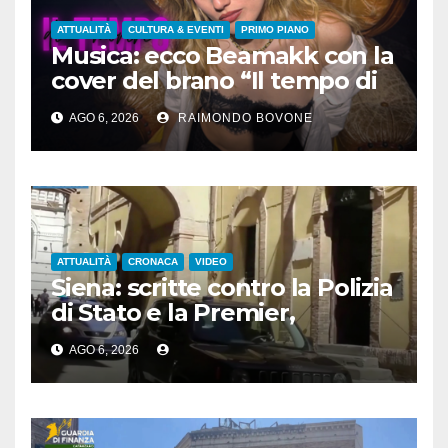
ATTUALITÀ
CULTURA & EVENTI
PRIMO PIANO
Musica: ecco Beamakk con la
cover del brano “Il tempo di
morire” di Battisti
AGO 6, 2026
RAIMONDO BOVONE
ATTUALITÀ
CRONACA
VIDEO
Siena: scritte contro la Polizia
di Stato e la Premier,
denunciato un 24enne
AGO 6, 2026
albanese