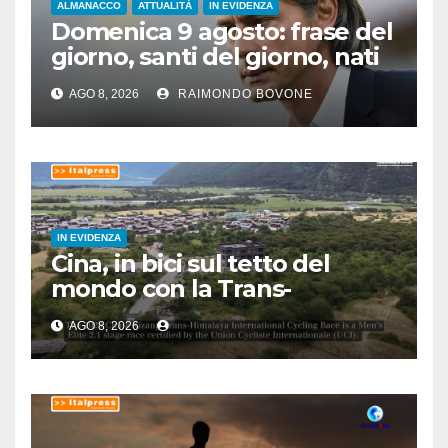
ALMANACCO
ATTUALITÀ
IN EVIDENZA
Domenica 9 agosto: frase del
giorno, santi del giorno, nati
famosi, accadde oggi
AGO 8, 2026
RAIMONDO BOVONE
IN EVIDENZA
Cina, in bici sul tetto del
mondo con la Trans-
Himalaya Race
AGO 8, 2026