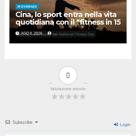
IN EVIDENZA
Cina, lo sport entra nella vita
quotidiana con il “fitness in 15
minuti”
AGO 8, 2026
0
Valutazione articolo
Subscribe
Login