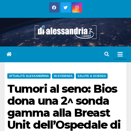
Skip
to
content
ATTUALITÀ ALESSANDRINA
IN EVIDENZA
SALUTE & SCIENZA
Tumori al seno: Bios
dona una 2^ sonda
gamma alla Breast
Unit dell’Ospedale di