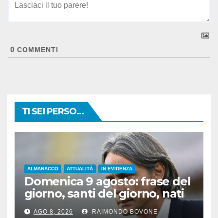
0
COMMENTI
TI SEI PERSO...
ALMANACCO
ATTUALITÀ
IN EVIDENZA
Domenica 9 agosto: frase del
giorno, santi del giorno, nati
famosi, accadde oggi
AGO 8, 2026
RAIMONDO BOVONE