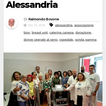
Alessandria
Di
Raimondo Bovone
,
alessandria
associazione
GIU 14, 2026
,
,
,
,
bios
breast unit
caterina canepa
donazione
,
,
donne operate al seno
ospedale
sonda gamma