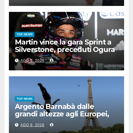
TOP NEWS
Martin vince la gara Sprint a
Silverstone, preceduti Ogura
e Bezzecchi
AGO 8, 2026
TOP NEWS
Argento Barnabà dalle
grandi altezze agli Europei,
bis azzurro dopo Cosetti
AGO 8, 2026