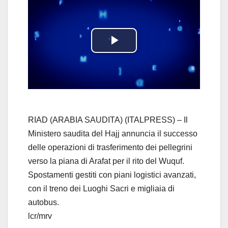
P
l
a
y
RIAD (ARABIA SAUDITA) (ITALPRESS) – Il
Ministero saudita del Hajj annuncia il successo
V
delle operazioni di trasferimento dei pellegrini
verso la piana di Arafat per il rito del Wuquf.
i
Spostamenti gestiti con piani logistici avanzati,
d
con il treno dei Luoghi Sacri e migliaia di
autobus.
e
lcr/mrv