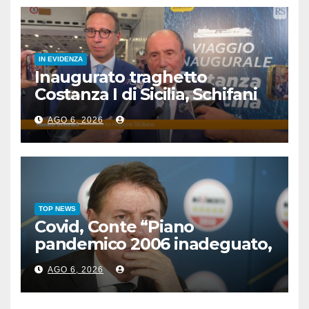
IN EVIDENZA
Inaugurato traghetto
Costanza I di Sicilia, Schifani
“Mantenuto impegni presi”
AGO 6, 2026
TOP NEWS
Covid, Conte “Piano
pandemico 2006 inadeguato,
virus senza precedenti”
AGO 6, 2026