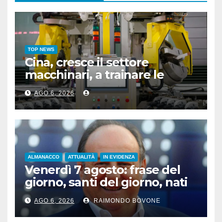
TOP NEWS
Cina, cresce il settore
macchinari, a trainare le
“attrezzature intelligenti”
AGO 6, 2026
ALMANACCO
ATTUALITÀ
IN EVIDENZA
Venerdì 7 agosto: frase del
giorno, santi del giorno, nati
famosi, accadde oggi
AGO 6, 2026
RAIMONDO BOVONE