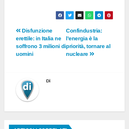
o
Navigazione
Disfunzione
Confindustria:
erettile: in Italia ne
l’energia è la
articoli
soffrono 3 milioni di
priorità, tornare al
uomini
nucleare
Di