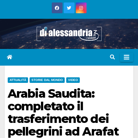
Skip
to
content
ATTUALITÀ
STORIE DAL MONDO
VIDEO
Arabia Saudita:
completato il
trasferimento dei
pellegrini ad Arafat