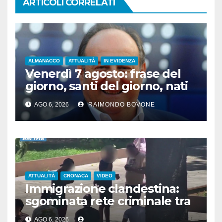
ARTICOLI CORRELATI
ALMANACCO
ATTUALITÀ
IN EVIDENZA
Venerdì 7 agosto: frase del
giorno, santi del giorno, nati
famosi, accadde oggi
AGO 6, 2026
RAIMONDO BOVONE
ATTUALITÀ
CRONACA
VIDEO
Immigrazione clandestina:
sgominata rete criminale tra
Algeria, Italia e Francia
AGO 6, 2026