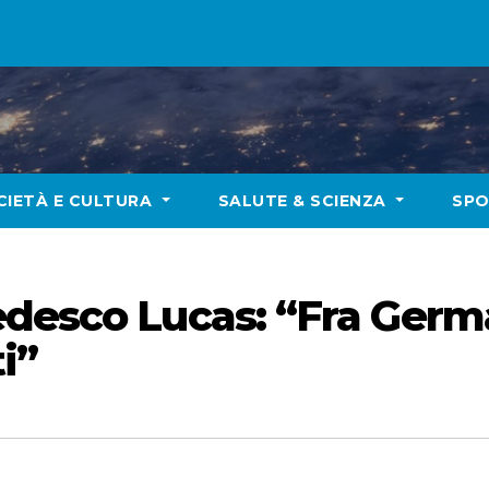
CIETÀ E CULTURA
SALUTE & SCIENZA
SP
desco Lucas: “Fra German
i”