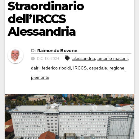
Straordinario
dell’IRCCS
Alessandria
Di
Raimondo Bovone
,
,
alessandria
antonio maconi
DIC 13, 2024
,
,
,
,
dairi
federico riboldi
IRCCS
ospedale
regione
piemonte