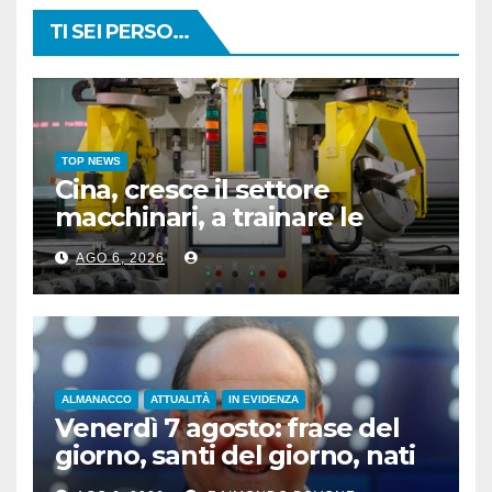
TI SEI PERSO...
TOP NEWS
Cina, cresce il settore
macchinari, a trainare le
“attrezzature intelligenti”
AGO 6, 2026
ALMANACCO
ATTUALITÀ
IN EVIDENZA
Venerdì 7 agosto: frase del
giorno, santi del giorno, nati
famosi, accadde oggi