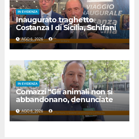
IN EVIDENZA
Inaugurato traghetto
Costanza I di Sicilia, Schifani
“Mantenuto impegni presi”
AGO 6, 2026
IN EVIDENZA
Comazzi “Gli animali non si
abbandonano, denunciate
chi lo fa”
AGO 6, 2026