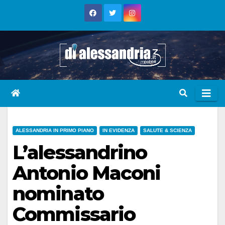
Skip
to
content
ALESSANDRIA IN PRIMO PIANO
IN EVIDENZA
SALUTE & SCIENZA
L’alessandrino
Antonio Maconi
nominato
Commissario