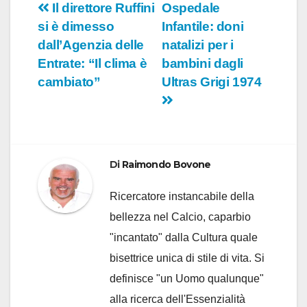
Navigazione
Il direttore Ruffini
Ospedale
si è dimesso
Infantile: doni
articoli
dall’Agenzia delle
natalizi per i
Entrate: “Il clima è
bambini dagli
cambiato”
Ultras Grigi 1974
Di
Raimondo Bovone
Ricercatore instancabile della
bellezza nel Calcio, caparbio
"incantato" dalla Cultura quale
bisettrice unica di stile di vita. Si
definisce "un Uomo qualunque"
alla ricerca dell'Essenzialità