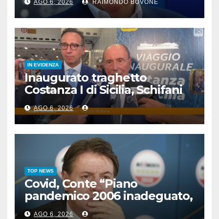
AGO 6, 2026
RAIMONDO BOVONE
IN EVIDENZA
Inaugurato traghetto
Costanza I di Sicilia, Schifani
“Mantenuto impegni presi”
AGO 6, 2026
TOP NEWS
Covid, Conte “Piano
pandemico 2006 inadeguato,
virus senza precedenti”
AGO 6, 2026