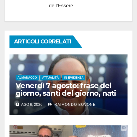
dell'Essere.
ARTICOLI CORRELATI
ALMANACCO
ATTUALITÀ
IN EVIDENZA
Venerdì 7 agosto: frase del
giorno, santi del giorno, nati
famosi, accadde oggi
AGO 6, 2026
RAIMONDO BOVONE