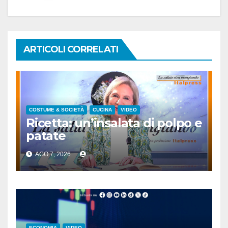
ARTICOLI CORRELATI
COSTUME & SOCIETÀ
CUCINA
VIDEO
Ricetta: un’insalata di polpo e
patate
AGO 7, 2026
ECONOMIA
VIDEO