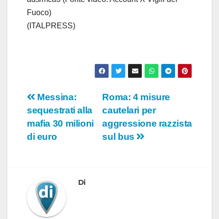
Fuoco)
(ITALPRESS)
Navigazione
Messina:
Roma: 4 misure
sequestrati alla
cautelari per
articoli
mafia 30 milioni
aggressione razzista
di euro
sul bus
Di