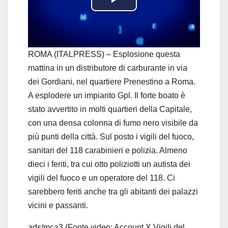
P
l
a
ROMA (ITALPRESS) – Esplosione questa
mattina in un distributore di carburante in via
y
dei Gordiani, nel quartiere Prenestino a Roma.
A esplodere un impianto Gpl. Il forte boato è
V
stato avvertito in molti quartieri della Capitale,
i
con una densa colonna di fumo nero visibile da
più punti della città. Sul posto i vigili del fuoco,
d
sanitari del 118 carabinieri e polizia. Almeno
dieci i feriti, tra cui otto poliziotti un autista dei
e
vigili del fuoco e un operatore del 118. Ci
o
sarebbero feriti anche tra gli abitanti dei palazzi
vicini e passanti.
ads/mca3 (Fonte video: Account X Vigili del