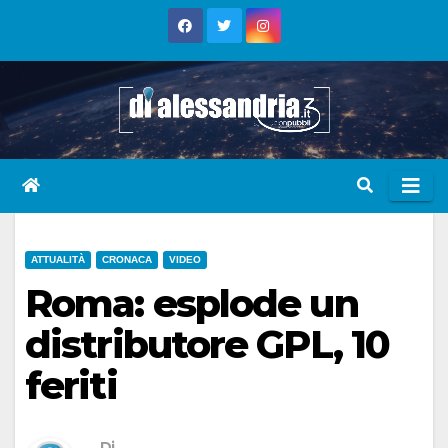
Skip
to
content
ATTUALITÀ
CRONACA
VIDEO
Roma: esplode un
distributore GPL, 10
feriti
Di