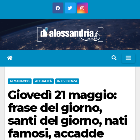
Skip
to
content
ALMANACCO
ATTUALITÀ
IN EVIDENZA
Giovedì 21 maggio:
frase del giorno,
santi del giorno, nati
famosi, accadde