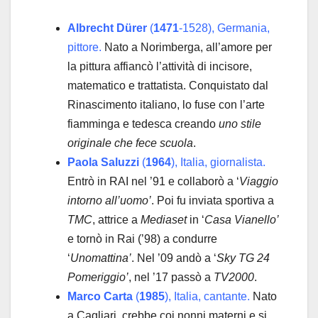
Albrecht Dürer
(
1471
-1528), Germania,
pittore.
Nato a Norimberga, all’amore per
la pittura affiancò l’attività di incisore,
matematico e trattatista. Conquistato dal
Rinascimento italiano, lo fuse con l’arte
fiamminga e tedesca creando
uno stile
originale che fece scuola
.
Paola Saluzzi
(
1964
), Italia, giornalista.
Entrò in RAI nel ’91 e collaborò a ‘
Viaggio
intorno all’uomo’
. Poi fu inviata sportiva a
TMC
, attrice a
Mediaset
in ‘
Casa Vianello’
e tornò in Rai (’98) a condurre
‘
Unomattina’
. Nel ’09 andò a ‘
Sky TG 24
Pomeriggio’
, nel ’17 passò a
TV2000
.
Marco Carta
(
1985
), Italia, cantante.
Nato
a Cagliari, crebbe coi nonni materni e si