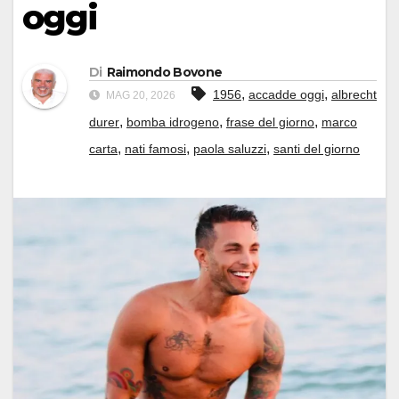
oggi
Di
Raimondo Bovone
,
,
1956
accadde oggi
albrecht
MAG 20, 2026
,
,
,
durer
bomba idrogeno
frase del giorno
marco
,
,
,
carta
nati famosi
paola saluzzi
santi del giorno