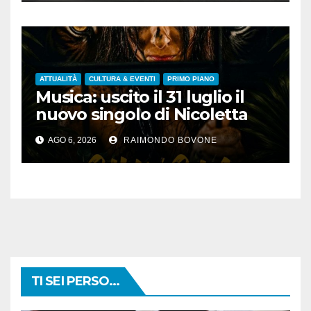
ATTUALITÀ
CULTURA & EVENTI
PRIMO PIANO
Musica: uscito il 31 luglio il
nuovo singolo di Nicoletta
Pedrini, ‘Giungla’
AGO 6, 2026
RAIMONDO BOVONE
TI SEI PERSO...