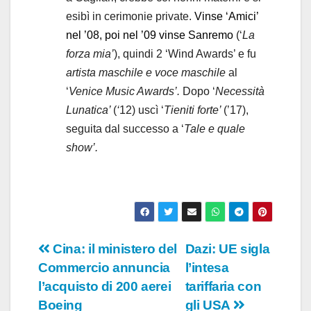
esibì in cerimonie private.
Vinse ‘Amici’
nel ’08, poi nel ’09 vinse Sanremo
(‘
La
forza mia’
), quindi 2 ‘Wind Awards’ e fu
artista maschile e voce maschile
al
‘
Venice Music Awards’.
Dopo ‘
Necessità
Lunatica’
(
‘
12) uscì ‘
Tieniti forte’
(’17),
seguita dal successo a ‘
Tale e quale
show’.
Navigazione
Cina: il ministero del
Dazi: UE sigla
Commercio annuncia
l’intesa
articoli
l’acquisto di 200 aerei
tariffaria con
Boeing
gli USA