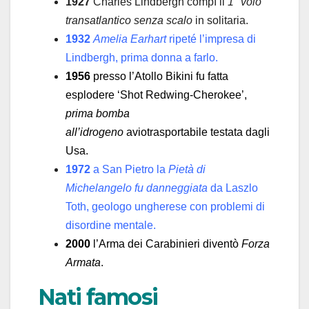
1927
Charles Lindbergh compì il
1° volo
transatlantico senza scalo
in solitaria.
1932
Amelia Earhart
ripeté l’impresa di
Lindbergh, prima donna a farlo.
1956
presso l’Atollo Bikini fu fatta
esplodere ‘Shot Redwing-Cherokee’,
prima bomba
all’idrogeno
aviotrasportabile testata dagli
Usa.
1972
a San Pietro la
Pietà di
Michelangelo fu
danneggiata
da Laszlo
Toth, geologo ungherese con problemi di
disordine mentale.
2000
l’Arma dei Carabinieri diventò
Forza
Armata
.
Nati famosi