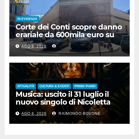
IN EVIDENZA
Corte dei Conti scopre danno
erariale da 600mila euro su
depuratori in Calabria
AGO 6, 2026
ATTUALITÀ
CULTURA & EVENTI
PRIMO PIANO
Musica: uscito il 31 luglio il
nuovo singolo di Nicoletta
Pedrini, ‘Giungla’
AGO 6, 2026
RAIMONDO BOVONE