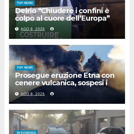
TOP NEWS
Delrio “Chiudere i confini è
colpo al cuore dell’Europa”
AGO 8, 2026
TOP NEWS
Prosegue eruzione Etna con
cenere vulcanica, sospesi i
voli in arrivo a Catania
AGO 8, 2026
IN EVIDENZA