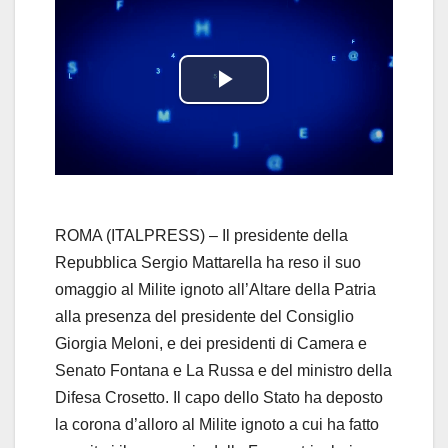
P
l
a
y
ROMA (ITALPRESS) – Il presidente della
Repubblica Sergio Mattarella ha reso il suo
V
omaggio al Milite ignoto all’Altare della Patria
alla presenza del presidente del Consiglio
i
Giorgia Meloni, e dei presidenti di Camera e
d
Senato Fontana e La Russa e del ministro della
Difesa Crosetto. Il capo dello Stato ha deposto
e
la corona d’alloro al Milite ignoto a cui ha fatto