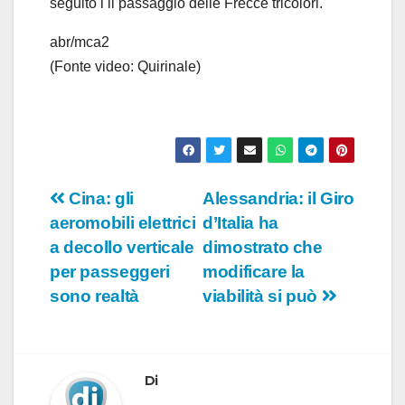
seguito i il passaggio delle Frecce tricolori.
o
abr/mca2
(Fonte video: Quirinale)
Navigazione
Cina: gli
Alessandria: il Giro
aeromobili elettrici
d’Italia ha
articoli
a decollo verticale
dimostrato che
per passeggeri
modificare la
sono realtà
viabilità si può
Di