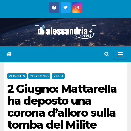
Skip
to
content
ATTUALITÀ
IN EVIDENZA
VIDEO
2 Giugno: Mattarella
ha deposto una
corona d’alloro sulla
tomba del Milite