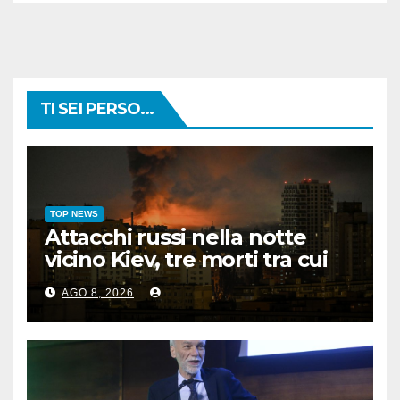
TI SEI PERSO...
TOP NEWS
Attacchi russi nella notte
vicino Kiev, tre morti tra cui
un bambino
AGO 8, 2026