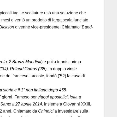
piccoli tagli e scottature usò una soluzione che
 mesi diventò un prodotto di larga scala lanciato
Dickson
divenne vice-presidente. Chiamato ‘
Band-
ento, 2 Bronzi Mondiali
) e poi a tennis, primo
’34),
Roland Garros (’35).
In doppio vinse
rme del francese Lacoste, fondò (’52) la casa di
a storia e il 1° non italiano dopo 455
7 giorni
.
Famoso per
viaggi apostolici
,
lotta a
o
Santo il 27 aprile 2014
, insieme a Giovanni XXIII.
 12 anni. Chiamato da
Chinnici
a investigare sulla