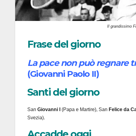
Il grandissimo F
Frase del giorno
La pace non può regnare tra
(Giovanni Paolo II)
Santi del giorno
San
Giovanni I
(Papa e Martire), San
Felice
da Ca
Svezia).
Accadde oggi