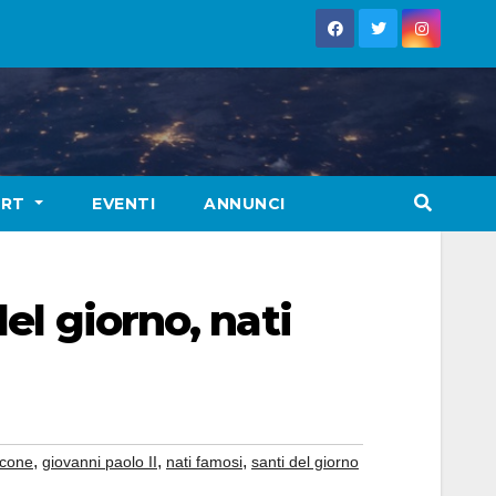
ORT
EVENTI
ANNUNCI
el giorno, nati
,
,
,
lcone
giovanni paolo II
nati famosi
santi del giorno