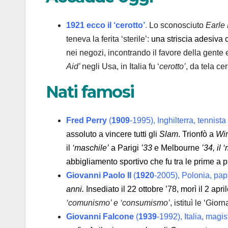
1921 ecco il ‘cerotto’
.
Lo sconosciuto
Earle
teneva la ferita ‘sterile’:
una striscia adesiva 
nei negozi, incontrando il favore della gente 
Aid’
negli Usa, in Italia fu ‘
cerotto’
, da tela ce
Nati famosi
Fred Perry
(
1909
-1995), Inghilterra, tennista
assoluto a vincere tutti gli
Slam
. Trionfò a
Wim
il
‘maschile’
a Parigi
’33
e Melbourne
’34, il
‘
abbigliamento sportivo che fu tra le prime a 
Giovanni Paolo II
(
1920
-2005), Polonia, pap
anni.
Insediato il 22 ottobre ’78, morì il 2 apri
‘comunismo’ e ‘consumismo’
, istituì le ‘Gio
Giovanni Falcone
(
1939
-1992), Italia, magis