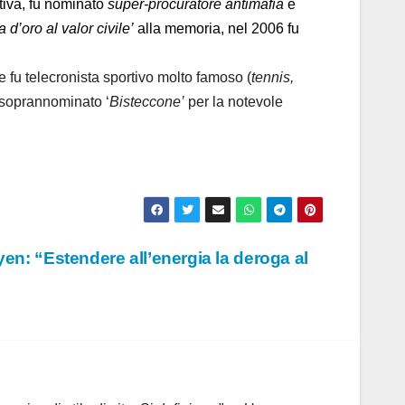
gativa, fu nominato
super-procuratore antimafia
e
 d’oro al valor civile’
alla memoria, nel 2006 fu
e fu telecronista sportivo molto famoso (
tennis,
u soprannominato ‘
Bisteccone’
per la notevole
yen: “Estendere all’energia la deroga al