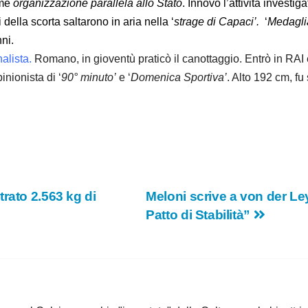
me
organizzazione parallela allo Stato
. Innovò l’attività investi
 della scorta saltarono in aria nella ‘
strage di Capaci’.
‘
Medaglia
nni.
nalista.
Romano, in gioventù praticò il canottaggio. Entrò in RAI 
inionista di ‘
90° minuto’
e ‘
Domenica Sportiva’
. Alto 192 cm, f
rato 2.563 kg di
Meloni scrive a von der Le
Patto di Stabilità”