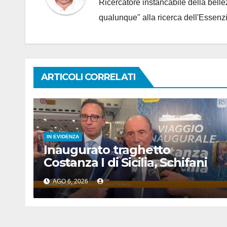
Ricercatore instancabile della bellez
qualunque" alla ricerca dell'Essenzi
ARTICOLI CORRELATI
IN EVIDENZA
Inaugurato traghetto
Costanza I di Sicilia, Schifani
“Mantenuto impegni presi”
AGO 6, 2026