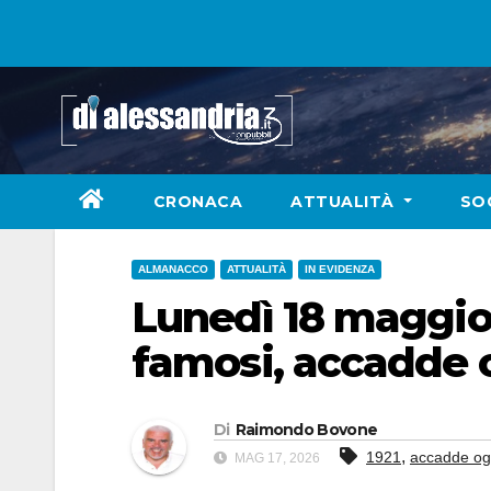
Skip
to
content
CRONACA
ATTUALITÀ
SO
ALMANACCO
ATTUALITÀ
IN EVIDENZA
Lunedì 18 maggio: 
famosi, accadde 
Di
Raimondo Bovone
,
1921
accadde og
MAG 17, 2026