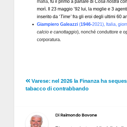
mafia,
fu il primo a parlare di
Cosa nostra
co
morì. Il 23 maggio ’92 lui, la moglie e 3 agenti
inserito da ‘
Time’
fra gli eroi degli ultimi 60 a
Giampiero Galeazzi
(
1946-
2021), Italia, gior
calcio e canottaggio
), nonché conduttore e op
corporatura.
Navigazione
Varese: nel 2026 la Finanza ha sequest
tabacco di contrabbando
articoli
Di
Raimondo Bovone