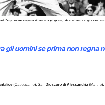
red Perry, supercampione di tennis e ping-pong. Ai suoi tempi si giocava con i
 gli uomini se prima non regna nel
ntalice
(Cappuccino), San
Dioscoro
di Alessandria
(Martire)