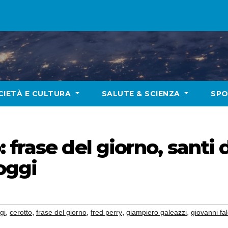
CIETÀ E CULTURA
SALUTE & SCIENZA
SP
frase del giorno, santi d
oggi
,
,
,
,
,
gi
cerotto
frase del giorno
fred perry
giampiero galeazzi
giovanni fa