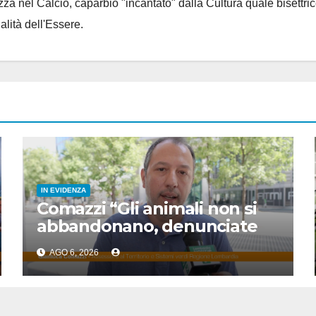
za nel Calcio, caparbio "incantato" dalla Cultura quale bisettrice
alità dell'Essere.
IN EVIDENZA
Comazzi “Gli animali non si
abbandonano, denunciate
chi lo fa”
AGO 6, 2026