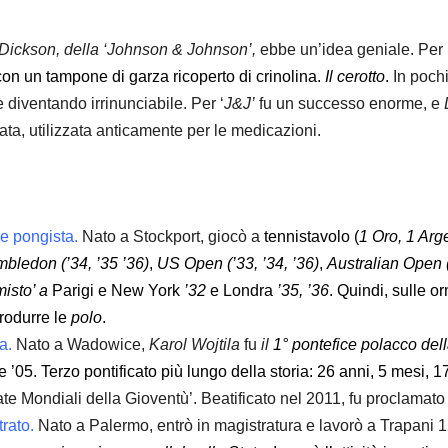
 Dickson,
della ‘Johnson & Johnson’,
ebbe un’idea geniale. Per 
con un tampone di garza ricoperto di crinolina.
Il cerotto
.
In pochi
e diventando irrinunciabile. Per ‘
J&J’
fu un successo enorme, e
rata, utilizzata anticamente per le medicazioni.
 e pongista.
Nato a Stockport, giocò a
tennistavolo (
1 Oro, 1 Arg
bledon (’34, ’35 ’36)
,
US Open (’33, ’34, ’36)
,
Australian Open (
misto’ a
Parigi e New York
’32
e Londra
’35, ’36
. Quindi, sulle o
produrre le
polo
.
a.
Nato a Wadowice,
Karol Wojtila
fu
il
1° pontefice polacco dell
le ’05.
Terzo pontificato più lungo della storia: 26 anni, 5 mesi, 1
rnate Mondiali della Gioventù’. Beatificato nel 2011, fu proclamat
trato.
Nato a Palermo, entrò in magistratura e lavorò a Trapani