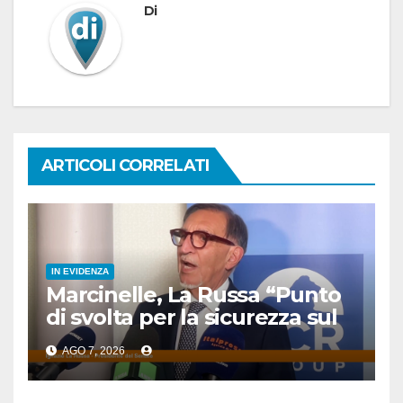
Di
ARTICOLI CORRELATI
IN EVIDENZA
Marcinelle, La Russa “Punto
di svolta per la sicurezza sul
lavoro”
AGO 7, 2026