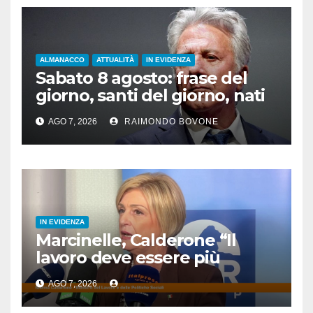
ALMANACCO
ATTUALITÀ
IN EVIDENZA
Sabato 8 agosto: frase del
giorno, santi del giorno, nati
famosi, accadde oggi
AGO 7, 2026
RAIMONDO BOVONE
IN EVIDENZA
Marcinelle, Calderone “Il
lavoro deve essere più
sicuro”
AGO 7, 2026