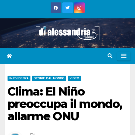
Skip
to
content
IN EVIDENZA
STORIE DAL MONDO
VIDEO
Clima: El Niño
preoccupa il mondo,
allarme ONU
Di