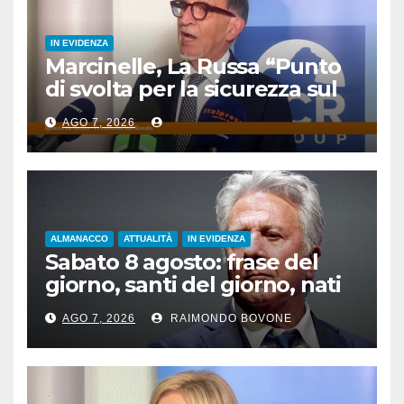
IN EVIDENZA
Marcinelle, La Russa “Punto
di svolta per la sicurezza sul
lavoro”
AGO 7, 2026
ALMANACCO
ATTUALITÀ
IN EVIDENZA
Sabato 8 agosto: frase del
giorno, santi del giorno, nati
famosi, accadde oggi
AGO 7, 2026
RAIMONDO BOVONE