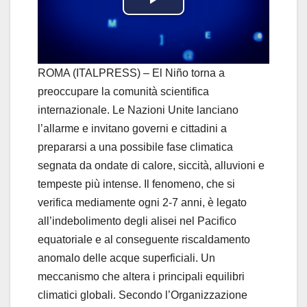
P
l
a
ROMA (ITALPRESS) – El Niño torna a
preoccupare la comunità scientifica
y
internazionale. Le Nazioni Unite lanciano
l’allarme e invitano governi e cittadini a
V
prepararsi a una possibile fase climatica
i
segnata da ondate di calore, siccità, alluvioni e
tempeste più intense. Il fenomeno, che si
d
verifica mediamente ogni 2-7 anni, è legato
all’indebolimento degli alisei nel Pacifico
e
equatoriale e al conseguente riscaldamento
o
anomalo delle acque superficiali. Un
meccanismo che altera i principali equilibri
climatici globali. Secondo l’Organizzazione