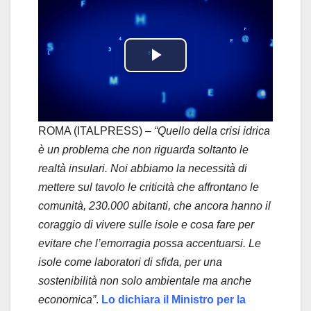
P
l
a
ROMA (ITALPRESS) –
“Quello della crisi idrica
è un problema che non riguarda soltanto le
y
realtà insulari. Noi abbiamo la necessità di
mettere sul tavolo le criticità che affrontano le
V
comunità, 230.000 abitanti, che ancora hanno il
i
coraggio di vivere sulle isole e cosa fare per
evitare che l’emorragia possa accentuarsi. Le
d
isole come laboratori di sfida, per una
sostenibilità non solo ambientale ma anche
e
economica”
.
Lo dichiara il Ministro per la