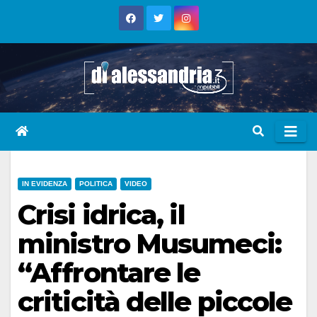
Skip
to
content
IN EVIDENZA
POLITICA
VIDEO
Crisi idrica, il
ministro Musumeci:
“Affrontare le
criticità delle piccole