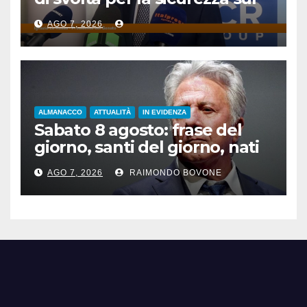
lavoro”
AGO 7, 2026
ALMANACCO
ATTUALITÀ
IN EVIDENZA
Sabato 8 agosto: frase del
giorno, santi del giorno, nati
famosi, accadde oggi
AGO 7, 2026
RAIMONDO BOVONE