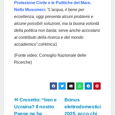
o
Protezione Civile e le Politiche del Mare,
Nello Musumeci.
“L’acqua, il bene per
eccellenza, oggi presenta alcuni problemi e
alcune possibili soluzioni, ma la buona volontà
della politica non basta: serve anche accostarsi
al contributo della ricerca e del mondo
accademico”.
col4/mca1
(Fonte video: Consiglio Nazionale delle
Ricerche)
Navigazione
Crosetto: “Iran e
Bonus
Ucraina? Il nostro
elettrodomestici
articoli
Paese ne ha
2025, ecco chi