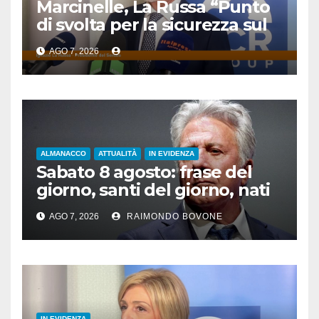
Marcinelle, La Russa “Punto
di svolta per la sicurezza sul
lavoro”
AGO 7, 2026
ALMANACCO
ATTUALITÀ
IN EVIDENZA
Sabato 8 agosto: frase del
giorno, santi del giorno, nati
famosi, accadde oggi
AGO 7, 2026
RAIMONDO BOVONE
IN EVIDENZA