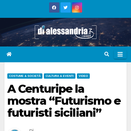
Skip
to
content
COSTUME & SOCIETÀ
CULTURA & EVENTI
VIDEO
A Centuripe la
mostra “Futurismo e
futuristi siciliani”
Di