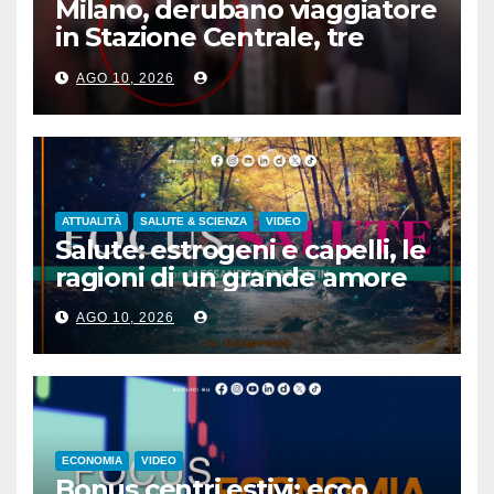
Milano, derubano viaggiatore
in Stazione Centrale, tre
arresti
AGO 10, 2026
ATTUALITÀ
SALUTE & SCIENZA
VIDEO
Salute: estrogeni e capelli, le
ragioni di un grande amore
AGO 10, 2026
ECONOMIA
VIDEO
Bonus centri estivi: ecco