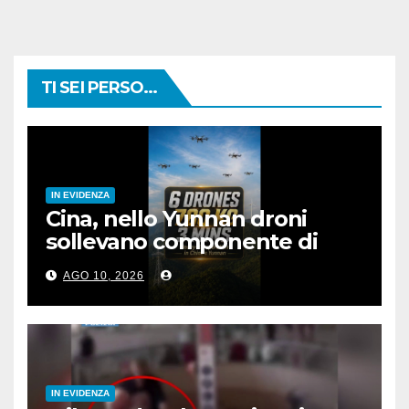
TI SEI PERSO...
IN EVIDENZA
Cina, nello Yunnan droni
sollevano componente di
rete elettrica da 780 kg
AGO 10, 2026
IN EVIDENZA