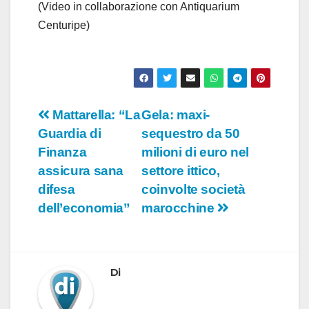
(Video in collaborazione con Antiquarium
Centuripe)
Navigazione
Mattarella: “La
Gela: maxi-
Guardia di
sequestro da 50
articoli
Finanza
milioni di euro nel
assicura sana
settore ittico,
difesa
coinvolte società
dell’economia”
marocchine
Di