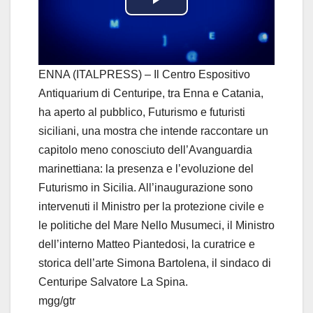
P
l
a
ENNA (ITALPRESS) – Il Centro Espositivo
Antiquarium di Centuripe, tra Enna e Catania,
y
ha aperto al pubblico, Futurismo e futuristi
siciliani, una mostra che intende raccontare un
V
capitolo meno conosciuto dell’Avanguardia
i
marinettiana: la presenza e l’evoluzione del
Futurismo in Sicilia. All’inaugurazione sono
d
intervenuti il Ministro per la protezione civile e
le politiche del Mare Nello Musumeci, il Ministro
e
dell’interno Matteo Piantedosi, la curatrice e
o
storica dell’arte Simona Bartolena, il sindaco di
Centuripe Salvatore La Spina.
mgg/gtr